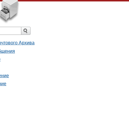
очтового Архива
общения
е
ение
ние