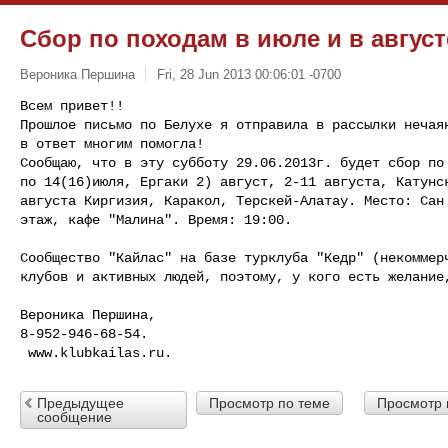
Сбор по походам в июле и в августе
Вероника Першина
Fri, 28 Jun 2013 00:06:01 -0700
Всем привет!!

Прошлое письмо по Белухе я отправила в рассылки нечаян
в ответ многим помогла!

Сообщаю, что в эту субботу 29.06.2013г. будет сбор по 
по 14(16)июля, Ергаки 2) август, 2-11 августа, Катунск
августа Киргизия, Каракол, Терскей-Алатау. Место: Сан 
этаж, кафе "Малина". Время: 19:00.
Сообщество "Кайлас" на базе турклуба "Кедр" (некоммерч
клубов и активных людей, поэтому, у кого есть желание,
Вероника Першина,

8-952-946-68-54.

Предыдущее
Просмотр по теме
Просмотр 
сообщение