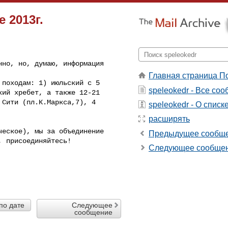
 2013г.
но, но, думаю, информация 

Главная страница П
походам: 1) июльский с 5 

speleokedr - Все со
ий хребет, а также 12-21 

Сити (пл.К.Маркса,7), 4 

speleokedr - О списк
расширять
еское), мы за объединение 

Предыдущее сообщ
 присоединяйтесь!

Следующее сообще
по дате
Следующее
сообщение