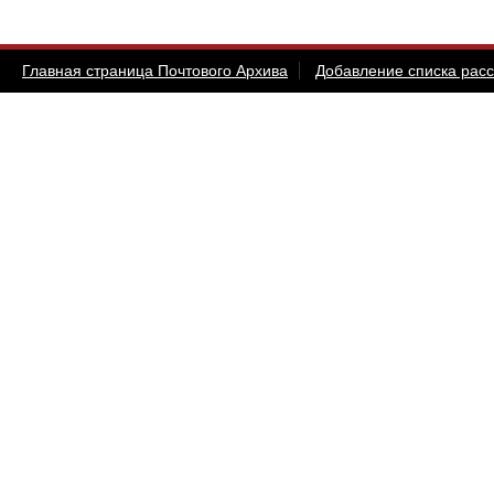
Главная страница Почтового Архива
Добавление списка рас