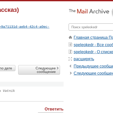
ссказ)
=9a71131d-aeb4-42c4-a0ec-
Главная страница П
speleokedr - Все со
speleokedr - О списк
расширять
Предыдущее сообщ
по дате
Следующее
сообщение
Следующее сообще
a Vatnik
Ответить