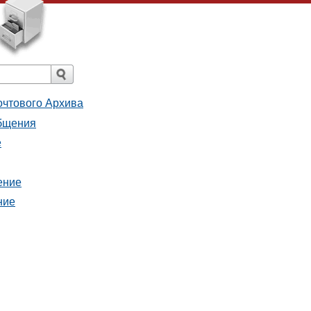
очтового Архива
общения
е
ение
ние