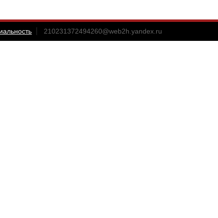
иальность
210231372494260@web2h.yandex.ru