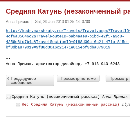
Средняя Катунь (незаконченный ра
Анна Примак
Sat, 29 Jun 2013 01:25:43 -0700
http://kedr.marshruty.ru/Travels/Travel.aspx?TravelID
4cf6a85646c2&TravelRouteID=bab4aae9-b1bd-42f5-a3c8-
4256e8fd7b4a&TravelSectionID=9f88d30a-6c21-471e-815e-
bf3dba879019#9f88d30a6c21471e815ebf3dba879019
-- 

Предыдущее
Просмотр по теме
Просмотр 
сообщение
Средняя Катунь (незаконченный рассказ)
Анна Примак
Re: Средняя Катунь (незаконченный рассказ)
Ily