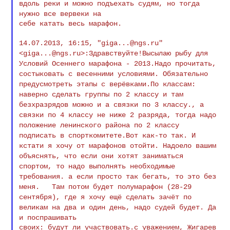
вдоль реки и можно подъехать судям, но тогда
нужно все вервеки на
себе катать весь марафон. 

14.07.2013, 16:15, "
giga...@ngs.ru
<
giga...@ngs.ru
>:Здравствуйте!Высылаю рыбу для
Условий
Осеннего марафона -
2013.Надо прочитать,
состыковать с весенними условиями.
Обязательно
предусмотреть этапы с верёвками.По классам:
наверно
сделать группы по 2
классу и там
безхразрядов можно и а связки по 3 классу.,
а
связки по 4
классу не ниже 2 разряда, тогда надо
положение
ленинского района по 2 классу
подписать в спорткомитете.Вот как-то так. И
кстати я
хочу от марафонов
отойти. Надоело вашим
объяснять, что если они хотят
заниматься
спортом, то
надо выполнять необходимые
требования. а если просто так
бегать, то это без
меня. Там потом будет полумарафон (28-29
сентября),
где я хочу ещё сделать
зачёт по
великам на два и один день, надо судей будет.
Да
и поспрашивать
своих: будут ли участвовать.с уважением, Жигарев 