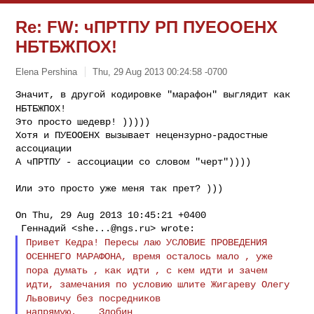
Re: FW: чПРТПУ РП ПУЕООЕНХ
НБТБЖПОХ!
Elena Pershina
Thu, 29 Aug 2013 00:24:58 -0700
Значит, в другой кодировке "марафон" выглядит как
НБТБЖПОХ!
Это просто шедевр! )))))

Хотя и ПУЕООЕНХ вызывает нецензурно-радостные 
ассоциации

А чПРТПУ - ассоциации со словом "черт"))))
Или это просто уже меня так прет? )))

On Thu, 29 Aug 2013 10:45:21 +0400

 Геннадий <
she...@ngs.ru
Привет Кедра! Пересы лаю УСЛОВИЕ
ПРОВЕДЕНИЯ
ОСЕННЕГО
МАРАФОНА, время осталось мало , уже
пора
думать , как
идти , с кем идти и зачем
идти,
замечания по
условию шлите Жигареву Олегу
Львовичу
без посредников
напрямую.    Злобин
