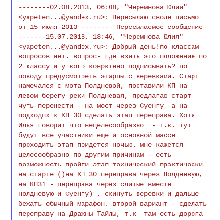
--------02.08.2013, 06:08, "Черемнова Юлия"
<
yapeten...@yandex.ru
>: Пересылаю своле письмо
от 15
июля 2013 --------
Пересылаемое сообщение-
-------15.07.2013, 13:46,
"Черемнова Юлия"
<
yapeten...@yandex.ru
>: Добрый день!по классам
вопросов
нет. вопрос- где
взять это положение по
2 классу и у кого конрктено
подписывать? по
поводу
предусмотреть этарпы с веревками. Старт
намечался с мота
Полдневой,
поставили КП на
левом берегу реки Полдневая, предлагаю
старт
чуть перенести
- на мост через Суенгу, а на
подходпх к КП 30 сделать
этап переправа. Хотя
Илья говорит что нецелесообразно - т.к. тут
будут все
участники еще и
основной массе
проходить этап придется ночью. мне
кажется
целесообразно по
другим причинам - есть
возможность пройти этап
технический практически
на
старте ()на КП 30 переправа через Полдневую,
на КП31 -
переправа через
слитые вместе
Полдневую и Суенгу) , скинуть веревки и
дальше
бежать обычный
марафон. второй вариант - сделать
переправу на Дражны
Тайлы, т.к. там есть
дорога