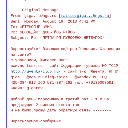
From:
giga...@ngs.ru
[
mailto:
giga...@ngs.ru
]
Sent: Monday, August 19, 2013 4:41 PM
To: юЕТЕНОПЧБ аМЙС

Cc: зЕООБДЙК; дПВБТЙОБ йТЙОБ

Subject: Re: чПРТПУ РП ПУЕООЕНХ НБТБЖПОХ!

Здравствуйте! Высылаю ещё раз Условия. Ставим их
на
сайте?
www.no-tssr.ru - сайт Федерации туризма НО ТССР
http://uventa-club.ru/
-
сайт т/к "Ювента" НГПУ
giga...@ngs.ru
oleg-zhiga...@yandex.ru
ICQ
425-384-917 ICQ 581-387-262 тел. +79139008591

Скайп: gigarev

Добрый день!пересылаю в третий раз - т.к на
предыдущие
2 письма ответа так
и не было.прошу дать обратную связь --------

Пересылаемое сообщение
