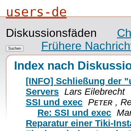
users-de
Diskussionsfäden
Ch
Frühere Nachrich
Index nach Diskussi
[INFO] Schließung der 
Servers
Lars Eilebrecht
SSI und exec
Pᴇᴛᴇʀ , Re
Re: SSI und exec
Mar
Reparatur einer Tiki-Inst