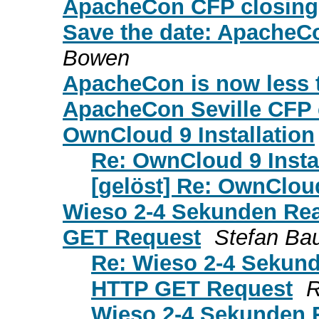
ApacheCon CFP closing 
Save the date: ApacheC
Bowen
ApacheCon is now less 
ApacheCon Seville CFP 
OwnCloud 9 Installation
Re: OwnCloud 9 Insta
[gelöst] Re: OwnCloud
Wieso 2-4 Sekunden Rea
GET Request
Stefan Ba
Re: Wieso 2-4 Sekund
HTTP GET Request
R
Wieso 2-4 Sekunden R