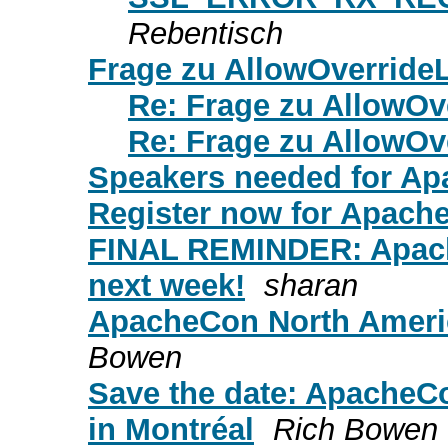
Rebentisch
Frage zu AllowOverrideL
Re: Frage zu AllowOv
Re: Frage zu AllowOv
Speakers needed for A
Register now for Apach
FINAL REMINDER: Apach
next week!
sharan
ApacheCon North Americ
Bowen
Save the date: ApacheC
in Montréal
Rich Bowen