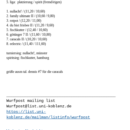
5. liga: platzierung / spirit (fremd/eigen)
1. nullacht! / (11,20 / 10,60)
2. family ultimate II / (10,60 / 9,80)
3. rotpot / (12,20 / 11,00)
4. du bist frisbee II / (11,20 / 9,60)
5. fischkutter / (12,40 / 10,60)
6. göttinger 7 II / (11,60 / 10,80)
7. caracals II / (10,20 / 10,60)
8. eelectric / (11,40 / 111,60)
turniersieg: nullacht!, münster
spiritsieg: fischkutter, hamburg
grüße ausm tal. dennis #7 für die caracals
_______________________________________________

Wurfpost@list.uni-koblenz.de
https://list.uni-
koblenz.de/mailman/listinfo/wurfpost