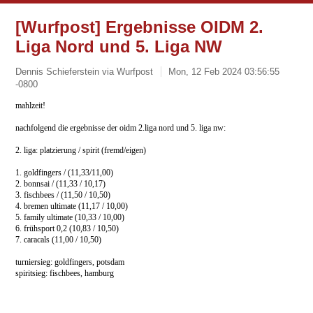
[Wurfpost] Ergebnisse OIDM 2.
Liga Nord und 5. Liga NW
Dennis Schieferstein via Wurfpost
Mon, 12 Feb 2024 03:56:55
-0800
mahlzeit!
nachfolgend die ergebnisse der oidm 2.liga nord und 5. liga nw:
2. liga: platzierung / spirit (fremd/eigen)
1. goldfingers / (11,33/11,00)
2. bonnsai / (11,33 / 10,17)
3. fischbees / (11,50 / 10,50)
4. bremen ultimate (11,17 / 10,00)
5. family ultimate (10,33 / 10,00)
6. frühsport 0,2 (10,83 / 10,50)
7. caracals (11,00 / 10,50)
turniersieg: goldfingers, potsdam
spiritsieg: fischbees, hamburg