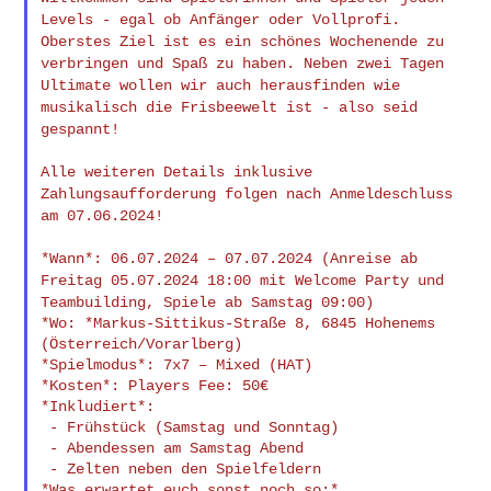
Levels - egal ob
Anfänger oder Vollprofi.
Oberstes Ziel ist es ein schönes Wochenende
zu
verbringen und Spaß zu haben. Neben zwei Tagen
Ultimate wollen wir
auch herausfinden wie
musikalisch die Frisbeewelt ist - also seid
gespannt!
Alle weiteren Details inklusive
Zahlungsaufforderung folgen nach
Anmeldeschluss
am 07.06.2024!
*Wann*: 06.07.2024 – 07.07.2024 (Anreise ab
Freitag 05.07.2024 18:00
mit Welcome Party und
Teambuilding, Spiele ab Samstag 09:00)
*Wo: *Markus-Sittikus-Straße 8, 6845 Hohenems 
(Österreich/Vorarlberg)

*Spielmodus*: 7x7 – Mixed (HAT)

*Kosten*: Players Fee: 50€

*Inkludiert*:

 - Frühstück (Samstag und Sonntag)

 - Abendessen am Samstag Abend

 - Zelten neben den Spielfeldern

*Was erwartet euch sonst noch so:*
