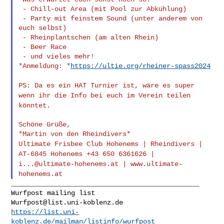
 - Chill-out Area (mit Pool zur Abkühlung)

 - Party mit feinstem Sound (unter anderem von 
euch selbst)

 - Rheinplantschen (am alten Rhein)

 - Beer Race

 - und vieles mehr!

*Anmeldung: *
https://ultie.org/rheiner-spass2024
PS: Da es ein HAT Turnier ist, wäre es super
wenn ihr die Info bei
euch im Verein teilen
könntet.
Schöne Grüße,

Ultimate Frisbee Club Hohenems | Rheindivers |
AT-6845 Hohenems +43
650 6361626 |
i...@ultimate-hohenems.at
| www.ultimate-
hohenems.at
_______________________________________________

Wurfpost@list.uni-koblenz.de
https://list.uni-
koblenz.de/mailman/listinfo/wurfpost