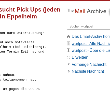
sucht Pick Ups (jeden
. in Eppelheim
hen eure Unterstützung!
Das Email-Archiv ho
d noch motivierte 

wurfpost - Alle Nachri
lheim (bei Heidelberg). 

wurfpost - Über die Li
en Termin Zeit hat und 

Erweitern
Vorherige Nachricht
Nächste Nachricht
 scheut

 teilgenommen habt

 um gegen die U20 zu 
