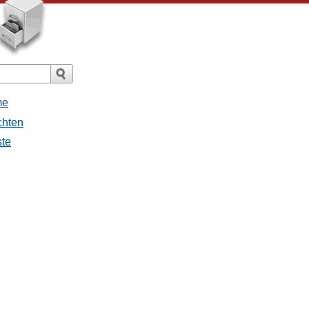
me
chten
ste