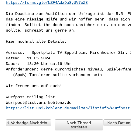
https://forms.gle/NZF4AdzDa8yUV7eZ8
Die Deadline zum Ausfüllen der Umfrage ist der 5.5. Fü
das eine riesige Hilfe und wir hoffen sehr, dass sich 
finden. Solltet ihr doch noch unsicher sein, ob das vo
sollte, schreibt uns gerne an.

Hier nochmal alle Details:

Adresse:   Sportplatz TV Eppelheim, Kirchheimer Str. 1
Datum:   11.05.2024

Dauer:   13:30 Uhr-ca.16 Uhr

Anforderungen: gerne durchmischtes Niveau, Spielerfahr
   (Spaß)-Turnieren sollte vorhanden sein

_______________________________________________

Wurfpost@list.uni-koblenz.de
https://list.uni-koblenz.de/mailman/listinfo/wurfpost
Vorherige Nachricht
Nach Thread
Nach Datum 
sortieren