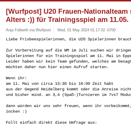
[Wurfpost] U20 Frauen-Nationalteam 
Alters :)) für Trainingsspiel am 11.05
Anja Folberth via Wurfpost
Wed, 01 May 2024 01:17:02 -0700
Liebe Frisbeespielerinnen, die U20 Spielerinnen brauc
Zur Vorbereitung auf die WM im Juli suchen wir dringen
Spielerinnen für ein Trainingsspiel am 11. Mai in Eppe
Leider haben wir kein Team gefunden, welches am besagt
möchten daher nun hier einen Aufruf starten.

Wenn ihr:

am 11. Mai von circa 13:30 bis 16:00 Zeit habt

aus der Gegend Heidelberg kommt oder die Anreise nicht
und bisher mind. an 3,4 (Spaß-)Turnieren im 7vs7 Modus
dann würden wir uns sehr freuen, wenn ihr vorbeikommt,
zocken :)

Füllt einfach direkt diese Umfrage aus:
