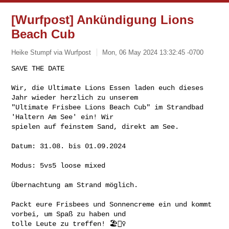
[Wurfpost] Ankündigung Lions
Beach Cub
Heike Stumpf via Wurfpost
Mon, 06 May 2024 13:32:45 -0700
SAVE THE DATE

Wir, die Ultimate Lions Essen laden euch dieses 
Jahr wieder herzlich zu unserem 

"Ultimate Frisbee Lions Beach Cub" im Strandbad 
'Haltern Am See' ein! Wir 

spielen auf feinstem Sand, direkt am See.
Datum: 31.08. bis 01.09.2024

Modus: 5vs5 loose mixed

Übernachtung am Strand möglich.

Packt eure Frisbees und Sonnencreme ein und kommt 
vorbei, um Spaß zu haben und 

tolle Leute zu treffen! 🏖️🤾‍♀️
