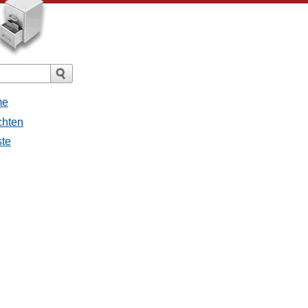
me
chten
ste