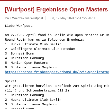
[Wurfpost] Ergebnisse Open Masters
Paul Walczak via Wurfpost
Sun, 12 May 2024 12:47:29 -0700
﻿Liebe Wurfpost,

am 27./28. April fand in Berlin die Open Masters DM st
Round Robin kam es zu folgendem Ergebnis:

1  Hucks Ultimate Club Berlin

2  Goldfingers Ultimate Club Potsdam

3  Bonnsai Bonn

4  Hardfisch Hamburg

5  Munich Open Masters

https://scores.frisbeesportverband.de/?view=poolstatu
Spirit

Wir gratulieren herzlich Hardfisch zum Spirit-Sieg mit
(11,4) und Schleudertrauma (11,2):

1  Hardfisch Hamburg

2  Hucks Ultimate Club Berlin

3  Schleudertrauma Magdeburg

4  Bonnsai Bonn
