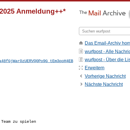
 2025 Anmeldung++*
Das Email-Archiv ho
wurfpost - Alle Nachri
wurfpost - Über die Li
a48fGjWar0zUERVQ0Po9G_tEm3poH4EB
Erweitern
Vorherige Nachricht
Nächste Nachricht
Team zu spielen
