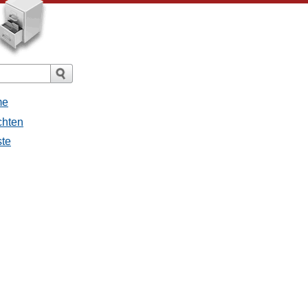
me
chten
ste