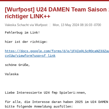
[Wurfpost] U24 DAMEN Team Saison
richtiger LINK++
Valeska Schacht via Wurfpost
Mon, 13 May 2024 08:16:03 -0700
Fehlerbug im Link!

hier ist der richtige:
https://docs.google.com/forms/d/e/1FAIpQLScROcaNZ33Za
cvCUw/viewform?usp=sf_link
schöne Grüße,

Valeska

Liebe Interessierte U24 fmp Spieleri:nnen,

für alle, die Interesse daran haben 2025 im U24 DAMEN 
bitte folgende Anmeldung ausfüllen:
