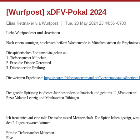
[Wurfpost] xDFV-Pokal 2024
Elias Kettnaker via Wurfpost
Tue, 28 May 2024 23:44:36 -0700
Liebe Wurfpostleser und -leserinnen
Nach einem sonnigen, spielerisch heißem Wochenende in München stehen die Ergebnisse
Die spielerischen Podiumsplätz gehen an:
1. Tiefseetaucher München
2. Friss die Frisbee Geretsried
3. Disconnection Freiburg
Die weiteren Ergebnisse:
https://scores.frisbeesportverband.de/?view=poolstatus&series=
Der geteilte Spiritsieg ist dieses Jahr besonders kulinarisch und geht mit 11,8Punkten an:
Pizza Volante Leipzig und Maultaschen Tübingen
Ich freue mich auf eine tolle Deutsche mixed Meisterschaft. Die Spiele haben gezeigt, was f
den 2. Ligen erwarten können.
Für die Tiefseetaucher München
Elias