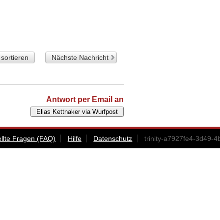
sortieren
Nächste Nachricht
Antwort per Email an
ellte Fragen (FAQ)
Hilfe
Datenschutz
trinity-a7927fe4-3d4