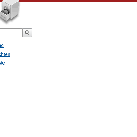
me
chten
ste