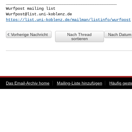
_______________________________________________

Wurfpost@list.uni-koblenz.de
https://list.uni-koblenz.de/mailman/listinfo/wurfpost
Vorherige Nachricht
Nach Thread
Nach Datum 
sortieren
Das Email-Archiv home
Mailing-Liste hinzufügen
Häufig gest