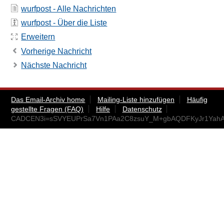
wurfpost - Alle Nachrichten
wurfpost - Über die Liste
Erweitern
Vorherige Nachricht
Nächste Nachricht
Das Email-Archiv home
Mailing-Liste hinzufügen
Häufig
gestellte Fragen (FAQ)
Hilfe
Datenschutz
CADCEN3i=sSVYEUPrSa7Vn1PAa2C8zsuY_M+gbAQDFKyJr1YahA@