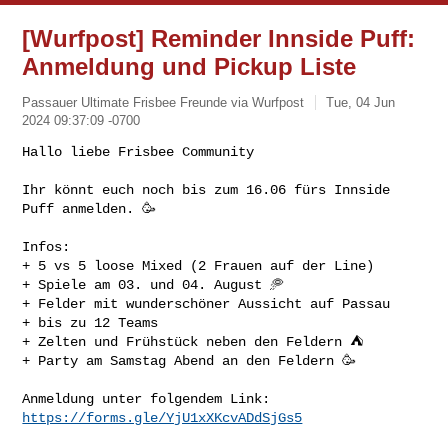
[Wurfpost] Reminder Innside Puff:
Anmeldung und Pickup Liste
Passauer Ultimate Frisbee Freunde via Wurfpost
Tue, 04 Jun
2024 09:37:09 -0700
Hallo liebe Frisbee Community

Ihr könnt euch noch bis zum 16.06 fürs Innside 
Puff anmelden. 🥳
Infos:

+ 5 vs 5 loose Mixed (2 Frauen auf der Line)

+ Spiele am 03. und 04. August 🥏

+ Felder mit wunderschöner Aussicht auf Passau

+ bis zu 12 Teams

+ Zelten und Frühstück neben den Feldern ⛺

+ Party am Samstag Abend an den Feldern 🥳

Anmeldung unter folgendem Link: 
https://forms.gle/YjU1xXKcvADdSjGs5