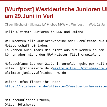
[Wurfpost] Westdeutsche Junioren Ul
am 29.Juni in Verl
Oliver Hülshorst - Ultimate LV Frisbee NRW via Wurfpost
Wed, 12 Jun 
Hallo Ultimate Junioren in NRW und Umland

Wir möchten alle Juniorenvereine oder Schulteams aus N
Meisterschaft einladen.

Es können auch Teams die nicht aus NRW kommen an dem T
können aber nicht den NRW Meister Titel erspielen.
ultim...@frisbee-nrw.de
 <
mailto:
ultim...@frisbee-nrw.
ultimate-junio...@frisbee-nrw.de
https://frisbee-nrw.de/ultimate-2/westdeutsche-meiste
Mit freundlichen Grüßen,

Oliver Hülshorst
