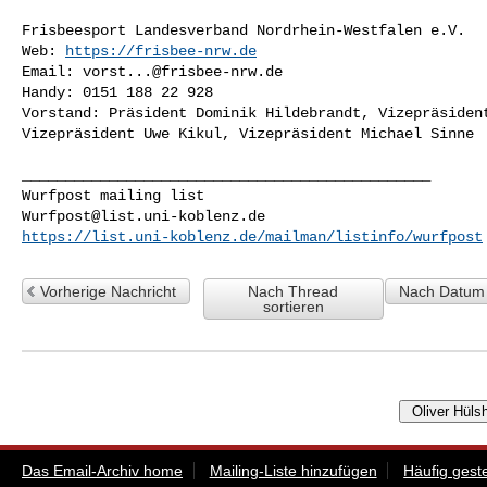
Frisbeesport Landesverband Nordrhein-Westfalen e.V.

Web: 
https://frisbee-nrw.de
Email: 
vorst...@frisbee-nrw.de
Handy: 0151 188 22 928

Vorstand: Präsident Dominik Hildebrandt, Vizepräsident
Vizepräsident Uwe Kikul, Vizepräsident Michael Sinne

_______________________________________________

Wurfpost@list.uni-koblenz.de
https://list.uni-koblenz.de/mailman/listinfo/wurfpost
Vorherige Nachricht
Nach Thread
Nach Datum 
sortieren
Das Email-Archiv home
Mailing-Liste hinzufügen
Häufig gest