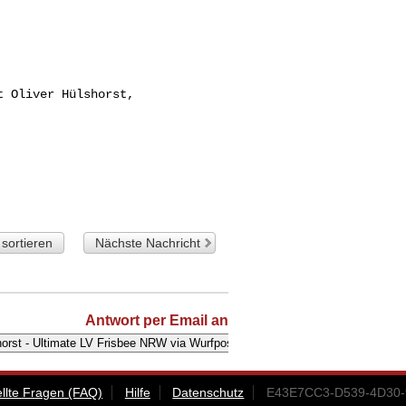
 Oliver Hülshorst, 

sortieren
Nächste Nachricht
Antwort per Email an
ellte Fragen (FAQ)
Hilfe
Datenschutz
E43E7CC3-D539-4D30-