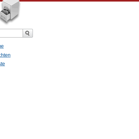
me
chten
ste