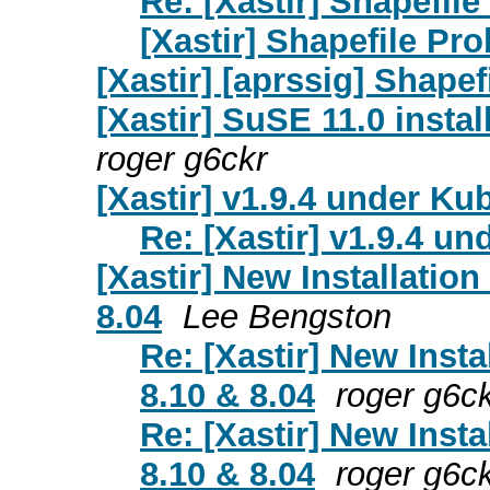
Re: [Xastir] Shapefil
[Xastir] Shapefile Pr
[Xastir] [aprssig] Shape
[Xastir] SuSE 11.0 insta
roger g6ckr
[Xastir] v1.9.4 under Ku
Re: [Xastir] v1.9.4 u
[Xastir] New Installatio
8.04
Lee Bengston
Re: [Xastir] New Inst
8.10 & 8.04
roger g6c
Re: [Xastir] New Inst
8.10 & 8.04
roger g6c