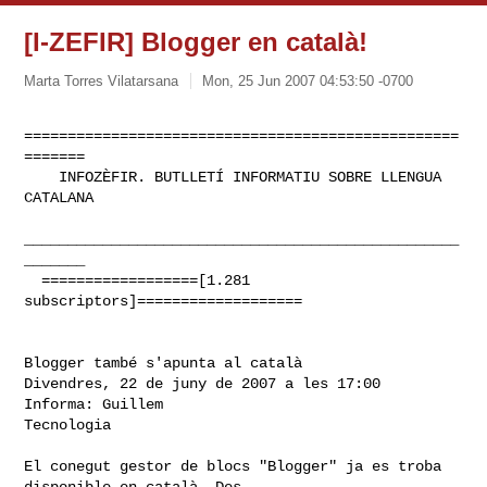
[I-ZEFIR] Blogger en català!
Marta Torres Vilatarsana
Mon, 25 Jun 2007 04:53:50 -0700
==================================================
=======

    INFOZÈFIR. BUTLLETÍ INFORMATIU SOBRE LLENGUA 
CATALANA

__________________________________________________
_______

  ==================[1.281 
subscriptors]===================
Blogger també s'apunta al català

Divendres, 22 de juny de 2007 a les 17:00

Informa: Guillem 

Tecnologia

El conegut gestor de blocs "Blogger" ja es troba 
disponible en català. Des
