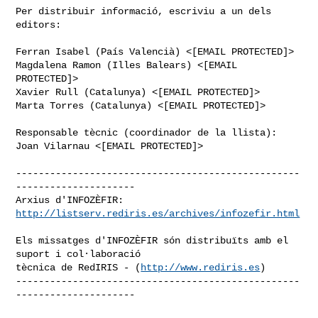
Per distribuir informació, escriviu a un dels 
editors:

Ferran Isabel (País Valencià) <[EMAIL PROTECTED]>

Magdalena Ramon (Illes Balears) <[EMAIL 
PROTECTED]>

Xavier Rull (Catalunya) <[EMAIL PROTECTED]>

Marta Torres (Catalunya) <[EMAIL PROTECTED]>

Responsable tècnic (coordinador de la llista):

Joan Vilarnau <[EMAIL PROTECTED]>

--------------------------------------------------
---------------------

Arxius d'INFOZÈFIR: 
http://listserv.rediris.es/archives/infozefir.html
Els missatges d'INFOZÈFIR són distribuïts amb el 
suport i col·laboració

tècnica de RedIRIS - (
http://www.rediris.es
)

--------------------------------------------------