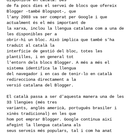
de fa pocs dies el servei de blocs que ofereix 
Blogger -també Blogspot-, que

l'any 2003 va ser comprat per Google i que 
actualment és el més important de

la xarxa, inclou la llengua catalana com a una de 
les disponibles per a

obrir-hi un bloc. Això implica que també s'ha 
traduït al català la

interfície de gestió del bloc, totes les 
plantilles, i en general tot

l'entorn dels blocs Blogger. A més a més el 
sistema identifica la llengua

del navegador i en cas de tenir-lo en català 
redirecciona directament a la

versió catalana del Blogger.

El català passa a ser d'aquesta manera una de les 
33 llengües (més tres

variants, anglès americà, portuguès brasiler i 
xinès tradicional) en les que

hom pot emprar Blogger. Google continua així 
afegint la llengua catalana als

seus serveis més populars, tal i com ha anat 