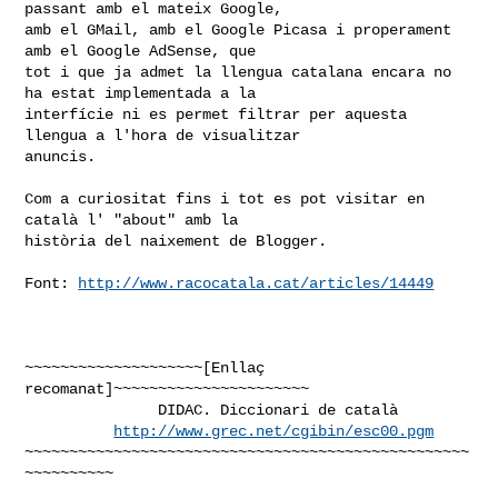
passant amb el mateix Google,

amb el GMail, amb el Google Picasa i properament 
amb el Google AdSense, que

tot i que ja admet la llengua catalana encara no 
ha estat implementada a la

interfície ni es permet filtrar per aquesta 
llengua a l'hora de visualitzar

anuncis.

Com a curiositat fins i tot es pot visitar en 
català l' "about" amb la

història del naixement de Blogger. 

Font: 
http://www.racocatala.cat/articles/14449
~~~~~~~~~~~~~~~~~~~~[Enllaç 
recomanat]~~~~~~~~~~~~~~~~~~~~~~

               DIDAC. Diccionari de català

http://www.grec.net/cgibin/esc00.pgm
~~~~~~~~~~~~~~~~~~~~~~~~~~~~~~~~~~~~~~~~~~~~~~~~~~
~~~~~~~~~~
