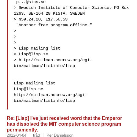
p...@sics.se
> Swedish Institute of Computer Science, PO Box 
1263, SE-164 28 KISTA, SWEDEN

> N59.24.20, E17.56.53                   
 "Another free program offline."

>

>

> ___

> Lisp mailing list

> 
Lisp@lisp.se
> http://mailman.nocrew.org/cgi-
bin/mailman/listinfo/lisp

___

Lisp@lisp.se
http://mailman.nocrew.org/cgi-
bin/mailman/listinfo/lisp

Re: [Lisp] I've just received word that the Emperor
has dissolved the MIT computer science program
permamently.
2012-04-04
tråd
Per Danielsson