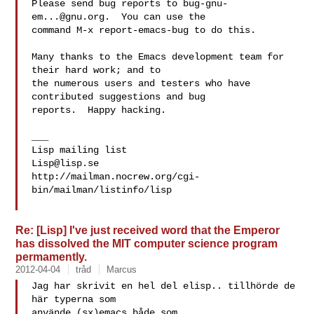
Please send bug reports to 
bug-gnu-
em...@gnu.org
.  You can use the

command M-x report-emacs-bug to do this.

Many thanks to the Emacs development team for 
their hard work; and to

the numerous users and testers who have 
contributed suggestions and bug

reports.  Happy hacking.

___

Lisp@lisp.se
http://mailman.nocrew.org/cgi-
bin/mailman/listinfo/lisp

Re: [Lisp] I've just received word that the Emperor
has dissolved the MIT computer science program
permamently.
2012-04-04
tråd
Marcus
Jag har skrivit en hel del elisp.. tillhörde de 
här typerna som

använde (sx)emacs både som
