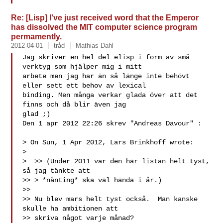
Re: [Lisp] I've just received word that the Emperor
has dissolved the MIT computer science program
permamently.
2012-04-01
tråd
Mathias Dahl
Jag skriver en hel del elisp i form av små 
verktyg som hjälper mig i mitt

arbete men jag har än så länge inte behövt 
eller sett ett behov av lexical

binding. Men många verkar glada över att det 
finns och då blir även jag

glad ;)

Den 1 apr 2012 22:26 skrev "Andreas Davour" :

> On Sun, 1 Apr 2012, Lars Brinkhoff wrote:

>

>  >> (Under 2011 var den här listan helt tyst, 
så jag tänkte att

>> > *nånting* ska väl hända i år.)

>>

>> Nu blev mars helt tyst också.  Man kanske 
skulle ha ambitionen att

>> skriva något varje månad?
