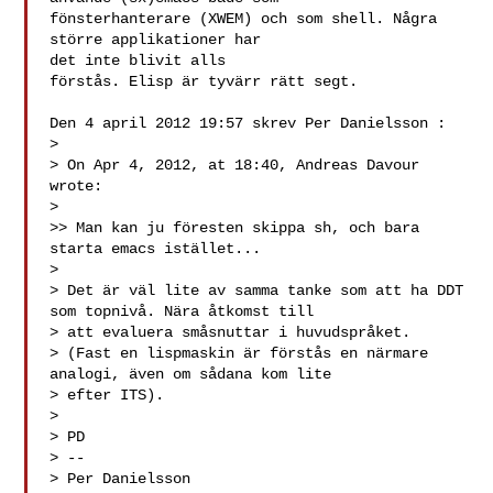
fönsterhanterare (XWEM) och som shell. Några 
större applikationer har

det inte blivit alls

förstås. Elisp är tyvärr rätt segt.

Den 4 april 2012 19:57 skrev Per Danielsson :

>

> On Apr 4, 2012, at 18:40, Andreas Davour 
wrote:

>

>> Man kan ju föresten skippa sh, och bara 
starta emacs istället...

>

> Det är väl lite av samma tanke som att ha DDT 
som topnivå. Nära åtkomst till 

> att evaluera småsnuttar i huvudspråket.

> (Fast en lispmaskin är förstås en närmare 
analogi, även om sådana kom lite 

> efter ITS).

>

> PD

> --

> Per Danielsson                         