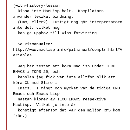
(with-history-lesson

  Dissa inte MacLisp helt.  Kompilatorn 
använder lexikal bindning.

  (Hmm, eller?)  Lustigt nog gör interpretatorn 
inte det, vilket nog

  kan ge upphov till viss förvirring.

  Se Pitmanualen: 
http://www.maclisp.info/pitmanual/complr.html#V
ariables

  Jag har testat att köra MacLisp under TECO 
EMACS i TOPS-20, och

  känslan jag fick var inte alltför olik att 
köra CL med Slime i

  Emacs.  I mångt och mycket var de tidiga GNU 
Emacs och Emacs Lisp

  nästan kloner av TECO EMACS respektive 
MacLisp.  Vilket ju inte är

  konstigt eftersom det var den miljön RMS kom 
från.)
