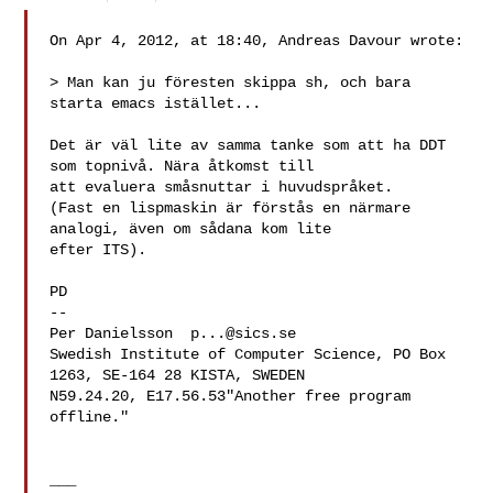
On Apr 4, 2012, at 18:40, Andreas Davour wrote:

> Man kan ju föresten skippa sh, och bara 
starta emacs istället...

Det är väl lite av samma tanke som att ha DDT 
som topnivå. Nära åtkomst till 

att evaluera småsnuttar i huvudspråket.

(Fast en lispmaskin är förstås en närmare 
analogi, även om sådana kom lite 

efter ITS).

PD

--

Per Danielsson  
p...@sics.se
Swedish Institute of Computer Science, PO Box 
1263, SE-164 28 KISTA, SWEDEN

N59.24.20, E17.56.53"Another free program 
offline."

___
