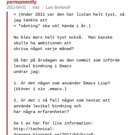
permamently.
2012-04-01
tråd
Lars Brinkhoff
> (Under 2011 var den här listan helt tyst, så 
jag tänkte att

> *nånting* ska väl hända i år.)

Nu blev mars helt tyst också.  Man kanske 
skulle ha ambitionen att

skriva något varje månad?

Så här på årsdagen av den commit som införde 
lexikal bindning i Emacs

undrar jag:

1. Är det någon som använder Emacs Lisp?  
(Utöver i sin .emacs.)

2. Är det i så fall någon som testat att 
använda lexikal bindning och

har några erfarenheter?

Se t ex här för lite information:

http://technical-
dresese.blogspot.se/2011/04/brief-