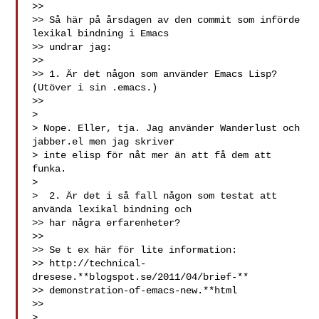
>>

>> Så här på årsdagen av den commit som införde 
lexikal bindning i Emacs

>> undrar jag:

>>

>> 1. Är det någon som använder Emacs Lisp?  
(Utöver i sin .emacs.)

>>

>

> Nope. Eller, tja. Jag använder Wanderlust och 
jabber.el men jag skriver

> inte elisp för nåt mer än att få dem att 
funka.

>

>  2. Är det i så fall någon som testat att 
använda lexikal bindning och

>> har några erfarenheter?

>>

>> Se t ex här för lite information:

>> http://technical-
dresese.**blogspot.se/2011/04/brief-**

>> demonstration-of-emacs-new.**html
>>

>
