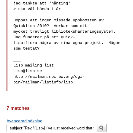
jag tänkte att *nånting*

> ska väl hända i år.

Hoppas att ingen missade uppkomsten av 
Quicklisp 2010?  Verkar som ett

mycket trevligt libliotekshanteringssystem.  
Jag funderar på att quick-

lispifiera några av mina egna projekt.  Någon 
som testat?

___

Lisp@lisp.se
http://mailman.nocrew.org/cgi-
bin/mailman/listinfo/lisp

7 matches
Avancerad sökning