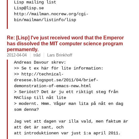
Lisp@lisp.se
http://mailman.nocrew.org/cgi-
bin/mailman/listinfo/lisp

Re: [Lisp] I've just received word that the Emperor
has dissolved the MIT computer science program
permamently.
2012-04-04
tråd
Lars Brinkhoff
Andreas Davour skrev:

>> Se t ex här för lite information:

>> http://technical-
dresese.blogspot.se/2011/04/brief-
demonstration-of-emacs-new.html

> Seriöst? Det är ju ett riktigt steg från 
MAClisp till nåt lite

> modernt. Hmm. Vågar man lita på nåt en dag 
som denna?

Jag vet att dagen var illa vald, men faktum är 
att det är sant, och

att introduktionen var just 1:a april 2011.
