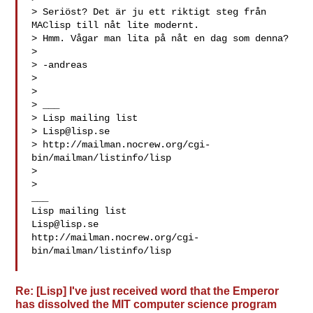
> Seriöst? Det är ju ett riktigt steg från 
MAClisp till nåt lite modernt.

> Hmm. Vågar man lita på nåt en dag som denna?

>

> -andreas

>

>

> ___

> Lisp mailing list

> 
Lisp@lisp.se
> http://mailman.nocrew.org/cgi-
bin/mailman/listinfo/lisp

>

>

___

Lisp@lisp.se
http://mailman.nocrew.org/cgi-
bin/mailman/listinfo/lisp

Re: [Lisp] I've just received word that the Emperor
has dissolved the MIT computer science program