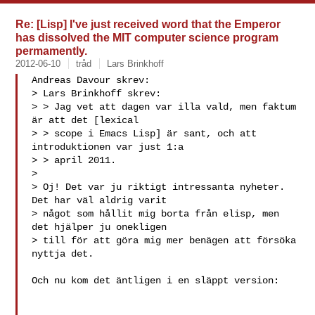
Re: [Lisp] I've just received word that the Emperor
has dissolved the MIT computer science program
permamently.
2012-06-10
tråd
Lars Brinkhoff
Andreas Davour skrev:

> Lars Brinkhoff skrev:

> > Jag vet att dagen var illa vald, men faktum 
är att det [lexical

> > scope i Emacs Lisp] är sant, och att 
introduktionen var just 1:a

> > april 2011.

> 

> Oj! Det var ju riktigt intressanta nyheter. 
Det har väl aldrig varit

> något som hållit mig borta från elisp, men 
det hjälper ju onekligen

> till för att göra mig mer benägen att försöka 
nyttja det.

Och nu kom det äntligen i en släppt version:
