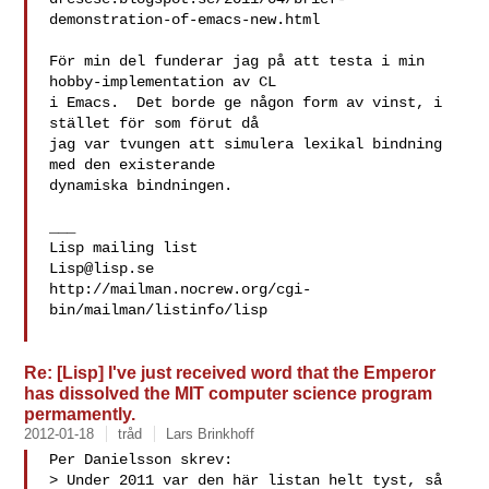
demonstration-of-emacs-new.html

För min del funderar jag på att testa i min 
hobby-implementation av CL

i Emacs.  Det borde ge någon form av vinst, i 
stället för som förut då

jag var tvungen att simulera lexikal bindning 
med den existerande

dynamiska bindningen.

___

Lisp@lisp.se
http://mailman.nocrew.org/cgi-
bin/mailman/listinfo/lisp

Re: [Lisp] I've just received word that the Emperor
has dissolved the MIT computer science program
permamently.
2012-01-18
tråd
Lars Brinkhoff
Per Danielsson skrev:

> Under 2011 var den här listan helt tyst, så 