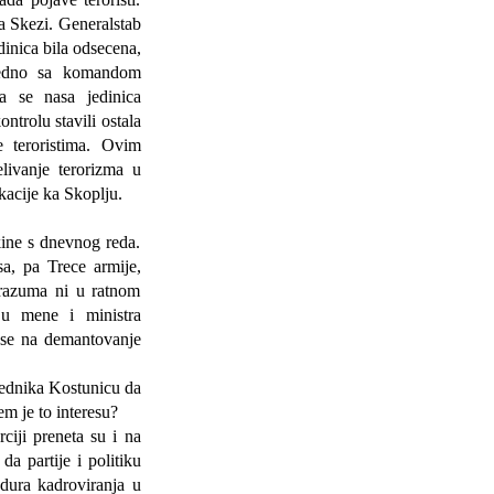
a Skezi. Generalstab
inica bila odsecena,
jedno sa komandom
da se nasa jedinica
trolu stavili ostala
 teroristima. Ovim
elivanje terorizma u
kacije ka Skoplju.
ne s dnevnog reda.
a, pa Trece armije,
porazuma ni u ratnom
ju mene i ministra
 se na demantovanje
ednika Kostunicu da
m je to interesu?
ji preneta su i na
da partije i politiku
dura kadroviranja u