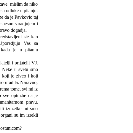
zave, mislim da niko
su odluke u pitanju.
me da je Pavkovic taj
uspesno saradjujem i
pravo dogadja.
stavljeni ste kao
Uporedjuju Vas sa
 kada je u pitanju
ji i prijatelji VJ.
e. Neke u svetu smo
 koji je ziveo i koji
mo uradila. Naravno,
rema tome, svi mi iz
o sve optuzbe da je
umanitarnom pravu.
ili izuzetke mi smo
 organi su im izrekli
Kostunicom?