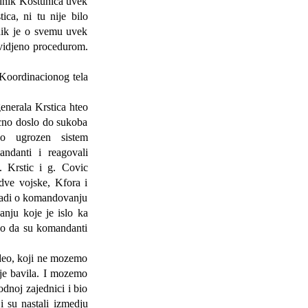
dnik Kostunica uvek
ica, ni tu nije bilo
nik je o svemu uvek
dvidjeno procedurom.
Koordinacionog tela
nerala Krstica hteo
icno doslo do sukoba
no ugrozen sistem
ndanti i reagovali
 Krstic i g. Covic
 dve vojske, Kfora i
 radi o komandovanju
nju koje je islo ka
ko da su komandanti
deo, koji ne mozemo
ije bavila. I mozemo
odnoj zajednici i bio
i su nastali izmedju