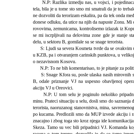
N.P: Razlika izmedju nas, u vojsci, i pojedinac
tela, bila je u tome sto smo mi smatrali da je to treba
ne dozvoliti da terorizam eskalira, pa da tek onda me
donese odluku, da utice na njih da napuste Zonu. Mi
rovovima, zemunicama, kontrolisemo izlazak iz Ko
se mi iscrpljivali na delovima zone gde je stanje st
delu, u sektoru B, gomilale su se snage terorista.
S: Ljudi sa severa Kosmeta tvrde da se ovakvim 
u KZB, pa i otvaranjem carinskih punktova, u velikoj 
o nezavisnom Kosovu.
N.P: To ne bih komentarisao, to je pitanje za politi
S: Snage Kfora su, posle ulaska nasih mirovnih 
B, odale priznanje VJ na uspesno obavljenoj opera
akciju VJ u Oreovici.
N.P: U tom selu je poginulo nekoliko pripadnik
minu. Prateci situaciju u selu, dosli smo do saznanja
terorista, naoruzanog stanovnistva, mina, savremenog
po kucama. Predlozili smo da MUP izvede akciju i r
znacajno i zbog toga sto kroz njega ide komunikacij
Skeza. Tamo su vec bili pripadnici VJ. Komanda koj
racuna o tom terenu, dozvolila je da se tamo iznena