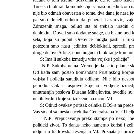
Time su blokirali komunikaciju sa nasom jedinicom n
nije bio odmah obavesten o tome, dva dana je nasa jed
pa smo doneli odluku da general Lazarevic, za
Zdruzenih snaga, odluci sta bi trebalo uraditi 
deblokira. Doveli smo dodatne snage, da bismo pod kon
sela, koja su poput Oreovice mogla pasti u ruke
potezom smo nasu jedinicu deblokirali, sprecili pr
druge delove Srbije, i onemogucili blokiranje komuni
S: Ima li sukoba izmedju vrha vojske i policije?
N.P: Sukoba nema. Vreme je da se to pitanje ski
Od kada sam postao komandant Pristinskog korpus
vojska i policija saradjuju odlicno. Nije bilo nes
periodu. Cak i rasprave koje su vodjene izmed
unutrasnjih poslova Dusana Mihajlovica, svodile su
nekih tvrdnji koje su izrecene na racun VJ.
S: Otkud ovakav pritisak celnika DOS-a na preds
Vas smeni sa mesta nacelnika Generalstaba VJ? U cije
N.P: Prepucavanja preko stampe po nekoj inerci
politicki zivot. To danas neko namerno koristi i zeli 
ukljuci u kadrovska resenja u VJ. Poznata je proce