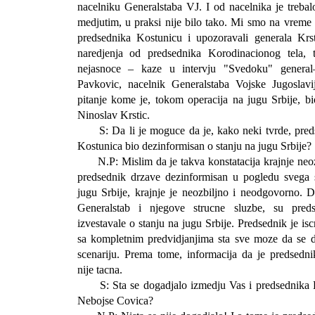
nacelniku Generalstaba VJ. I od nacelnika je trebal
medjutim, u praksi nije bilo tako. Mi smo na vreme
predsednika Kostunicu i upozoravali generala Krst
naredjenja od predsednika Korodinacionog tela, 
nejasnoce – kaze u intervju "Svedoku" general
Pavkovic, nacelnik Generalstaba Vojske Jugoslavi
pitanje kome je, tokom operacija na jugu Srbije, b
Ninoslav Krstic.
S: Da li je moguce da je, kako neki tvrde, pred
Kostunica bio dezinformisan o stanju na jugu Srbije?
N.P: Mislim da je takva konstatacija krajnje neozbi
predsednik drzave dezinformisan u pogledu svega 
jugu Srbije, krajnje je neozbiljno i neodgovorno. 
Generalstab i njegove strucne sluzbe, su pred
izvestavale o stanju na jugu Srbije. Predsednik je is
sa kompletnim predvidjanjima sta sve moze da se
scenariju. Prema tome, informacija da je predsedni
nije tacna.
S: Sta se dogadjalo izmedju Vas i predsednika K
Nebojse Covica?