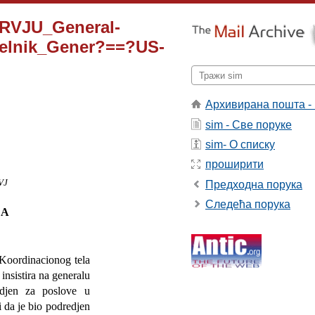
ERVJU_General-
elnik_Gener?==?US-
Архивирана пошта -
sim - Све поруке
sim- О списку
проширити
VJ
Предходна порука
Следећа порука
CA
Koordinacionog tela
insistira na generalu
edjen za poslove u
 da je bio podredjen