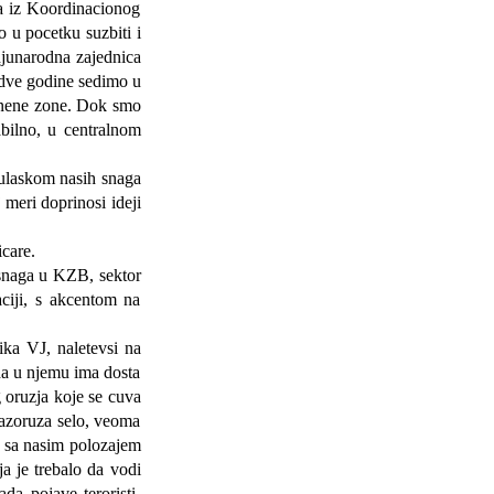
a iz Koordinacionog
lo u pocetku suzbiti i
djunarodna zajednica
 dve godine sedimo u
pnene zone. Dok smo
abilno, u centralnom
ulaskom nasih snaga
meri doprinosi ideji
care.
snaga u KZB, sektor
ciji, s akcentom na
a VJ, naletevsi na
 da u njemu ima dosta
 oruzja koje se cuva
azoruza selo, veoma
a sa nasim polozajem
a je trebalo da vodi
da pojave teroristi.