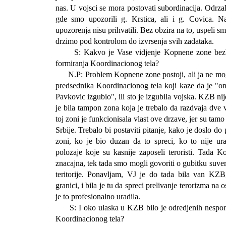
nas. U vojsci se mora postovati subordinacija. Odrzal
gde smo upozorili g. Krstica, ali i g. Covica. N
upozorenja nisu prihvatili. Bez obzira na to, uspeli s
drzimo pod kontrolom do izvrsenja svih zadataka.
S: Kakvo je Vase vidjenje Kopnene zone bezbed
formiranja Koordinacionog tela?
N.P: Problem Kopnene zone postoji, ali ja ne mog
predsednika Koordinacionog tela koji kaze da je "on
Pavkovic izgubio", ili sto je izgubila vojska. KZB nij
je bila tampon zona koja je trebalo da razdvaja dve 
toj zoni je funkcionisala vlast ove drzave, jer su tam
Srbije. Trebalo bi postaviti pitanje, kako je doslo do 
zoni, ko je bio duzan da to spreci, ko to nije ura
polozaje koje su kasnije zaposeli teroristi. Tada 
znacajna, tek tada smo mogli govoriti o gubitku suver
teritorije. Ponavljam, VJ je do tada bila van KZB,
granici, i bila je tu da spreci prelivanje terorizma na 
je to profesionalno uradila.
S: I oko ulaska u KZB bilo je odredjenih nespor
Koordinacionog tela?