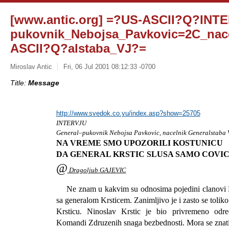
[www.antic.org] =?US-ASCII?Q?INT
pukovnik_Nebojsa_Pavkovic=2C_nac
ASCII?Q?alstaba_VJ?=
Miroslav Antic
Fri, 06 Jul 2001 08:12:33 -0700
Title:
Message
http://www.svedok.co.yu/index.asp?show=25705
INTERVJU
General–pukovnik Nebojsa Pavkovic, nacelnik Generalstaba 
NA VREME SMO UPOZORILI KOSTUNICU
DA GENERAL KRSTIC SLUSA SAMO COVI
@
Dragoljub GAJEVIC
Ne znam u kakvim su odnosima pojedini clanovi 
sa generalom Krsticem. Zanimljivo je i zasto se toliko 
Krsticu. Ninoslav Krstic je bio privremeno odr
Komandi Zdruzenih snaga bezbednosti. Mora se znati