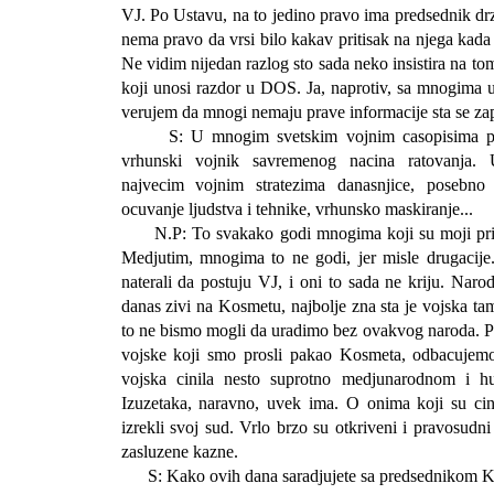
VJ. Po Ustavu, na to jedino pravo ima predsednik dr
nema pravo da vrsi bilo kakav pritisak na njega kada 
Ne vidim nijedan razlog sto sada neko insistira na to
koji unosi razdor u DOS. Ja, naprotiv, sa mnogima 
verujem da mnogi nemaju prave informacije sta se za
S: U mnogim svetskim vojnim casopisima pred
vrhunski vojnik savremenog nacina ratovanja. 
najvecim vojnim stratezima danasnjice, posebno
ocuvanje ljudstva i tehnike, vrhunsko maskiranje...
N.P: To svakako godi mnogima koji su moji prijatel
Medjutim, mnogima to ne godi, jer misle drugacij
naterali da postuju VJ, i oni to sada ne kriju. Narod
danas zivi na Kosmetu, najbolje zna sta je vojska ta
to ne bismo mogli da uradimo bez ovakvog naroda. P
vojske koji smo prosli pakao Kosmeta, odbacujem
vojska cinila nesto suprotno medjunarodnom i h
Izuzetaka, naravno, uvek ima. O onima koji su cin
izrekli svoj sud. Vrlo brzo su otkriveni i pravosudni
zasluzene kazne.
S: Kako ovih dana saradjujete sa predsednikom 