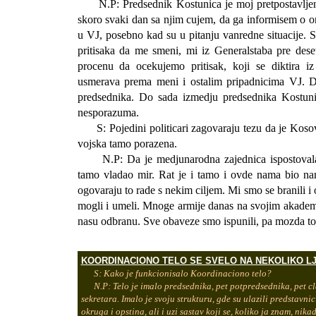
N.P: Predsednik Kostunica je moj pretpostavljen
skoro svaki dan sa njim cujem, da ga informisem o 
u VJ, posebno kad su u pitanju vanredne situacije. St
pritisaka da me smeni, mi iz Generalstaba pre dese
procenu da ocekujemo pritisak, koji se diktira iz
usmerava prema meni i ostalim pripadnicima VJ. D
predsednika. Do sada izmedju predsednika Kostuni
nesporazuma.
S: Pojedini politicari zagovaraju tezu da je Kosov
vojska tamo porazena.
N.P: Da je medjunarodna zajednica ispostovala 
tamo vladao mir. Rat je i tamo i ovde nama bio nam
ogovaraju to rade s nekim ciljem. Mi smo se branili i
mogli i umeli. Mnoge armije danas na svojim akadem
nasu odbranu. Sve obaveze smo ispunili, pa mozda t
KOORDINACIONO TELO SE SVELO NA NEKOLIKO LJ
S: Kako je funkcionisalo Koordinaciono telo?
N.P: Telo je imalo predsednika, pet potpredsednika, pet cl
sekretara. Imalo je svoju strukturu, gde su ulazili predstavnic
okruga i opstina, ali i uzi sastav koji se, koliko ja znam, nika