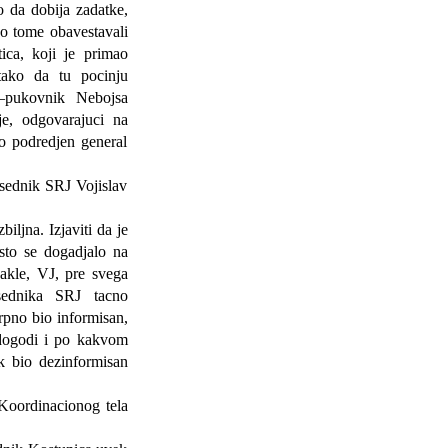
o da dobija zadatke,
 o tome obavestavali
ica, koji je primao
tako da tu pocinju
–pukovnik Nebojsa
je, odgovarajuci na
io podredjen general
sednik SRJ Vojislav
ljna. Izjaviti da je
sto se dogadjalo na
Dakle, VJ, pre svega
sednika SRJ tacno
crpno bio informisan,
 dogodi i po kakvom
k bio dezinformisan
oordinacionog tela