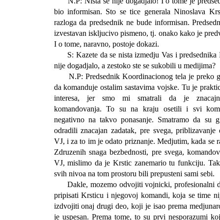
N.P: Nista se nije dogadjalo! I o tome je predse
bio informisan. Sto se tice generala Ninoslava Krst
razloga da predsednik ne bude informisan. Predsed
izvestavan iskljucivo pismeno, tj. onako kako je pre
I o tome, naravno, postoje dokazi.
S: Kazete da se nista izmedju Vas i predsednika 
nije dogadjalo, a zestoko ste se sukobili u medijima?
N.P: Predsednik Koordinacionog tela je preko ge
da komanduje ostalim sastavima vojske. Tu je prakt
interesa, jer smo mi smatrali da je znacaj
komandovanja. To su na kraju osetili i svi koma
negativno na takvo ponasanje. Smatramo da su g.
odradili znacajan zadatak, pre svega, priblizavanje
VJ, i za to im je odato priznanje. Medjutim, kada se
Zdruzenih snaga bezbednosti, pre svega, komandova
VJ, mislimo da je Krstic zanemario tu funkciju. Ta
svih nivoa na tom prostoru bili prepusteni sami sebi.
Dakle, mozemo odvojiti vojnicki, profesionalni 
pripisati Krsticu i njegovoj komandi, koja se time n
izdvojiti onaj drugi deo, koji je isao prema medjunar
je uspesan. Prema tome, to su prvi nesporazumi koj