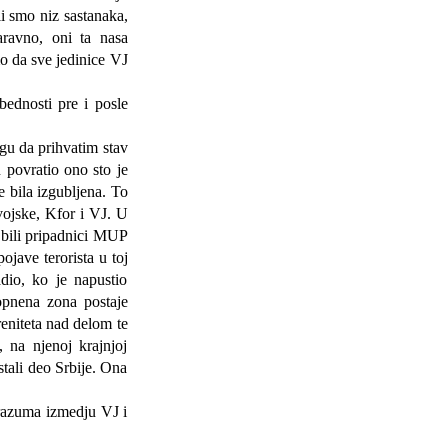
i smo niz sastanaka,
aravno, oni ta nasa
mo da sve jedinice VJ
nosti pre i posle
u da prihvatim stav
 povratio ono sto je
e bila izgubljena. To
vojske, Kfor i VJ. U
o bili pripadnici MUP
pojave terorista u toj
dio, ko je napustio
Kopnena zona postaje
eniteta nad delom te
 na njenoj krajnjoj
ostali deo Srbije. Ona
azuma izmedju VJ i