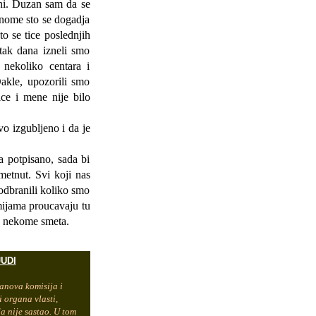
i. Duzan sam da se
onome sto se dogadja
o se tice poslednjih
tak dana izneli smo
 nekoliko centara i
akle, upozorili smo
ce i mene nije bilo
o izgubljeno i da je
potpisano, sada bi
etnut. Svi koji nas
 odbranili koliko smo
ijama proucavaju tu
o nekome smeta.
UDI
anova komisija i
i organa vlasti,
da nije sastao. U tom