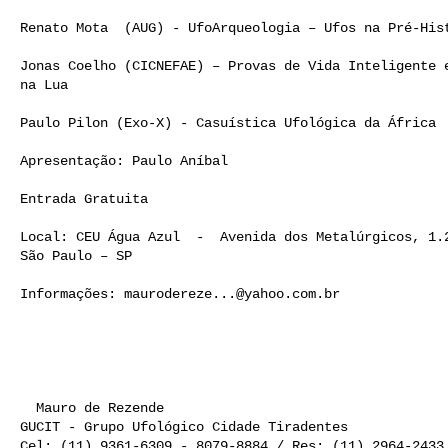
Renato Mota  (AUG) - UfoArqueologia – Ufos na Pré-Hist
Jonas Coelho (CICNEFAE) – Provas de Vida Inteligente e
na Lua

Paulo Pilon (Exo-X) - Casuística Ufológica da África

Apresentação: Paulo Aníbal

Entrada Gratuita

Local: CEU Água Azul  -  Avenida dos Metalúrgicos, 1.2
São Paulo – SP 

Informações: 
maurodereze...@yahoo.com.br
  Mauro de Rezende 

GUCIT - Grupo Ufológico Cidade Tiradentes 
