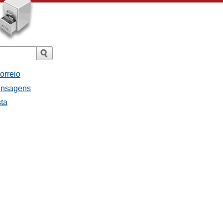
orreio
ensagens
sta