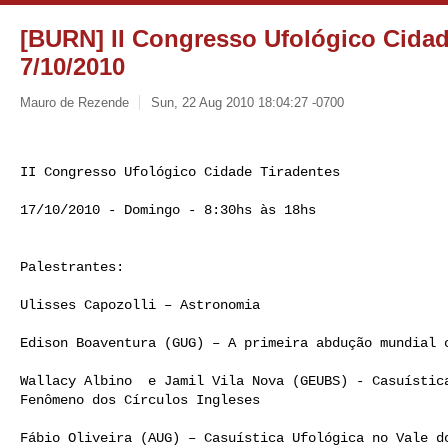
[BURN] II Congresso Ufológico Cidade
7/10/2010
Mauro de Rezende
Sun, 22 Aug 2010 18:04:27 -0700
II Congresso Ufológico Cidade Tiradentes

17/10/2010 - Domingo - 8:30hs às 18hs

Palestrantes:

Ulisses Capozolli – Astronomia

Edison Boaventura (GUG) – A primeira abdução mundial o
Wallacy Albino  e Jamil Vila Nova (GEUBS) - Casuística
Fenômeno dos Círculos Ingleses

Fábio Oliveira (AUG) – Casuística Ufológica no Vale do