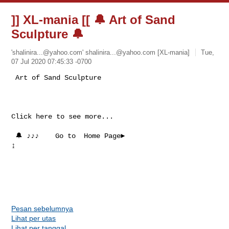
]] XL-mania [[ 🔔 Art of Sand
Sculpture 🔔
'
shalinira...@yahoo.com
'
shalinira...@yahoo.com
[XL-mania]
Tue,
07 Jul 2020 07:45:33 -0700
Click here to see more...

 🔔 ♪♪♪    Go to  Home Page►

↨

Pesan sebelumnya
Lihat per utas
Lihat per tanggal