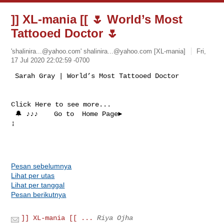
]] XL-mania [[ 🌷 World’s Most
Tattooed Doctor 🌷
'
shalinira...@yahoo.com
'
shalinira...@yahoo.com
[XL-mania]
Fri,
17 Jul 2020 22:02:59 -0700
Click Here to see more...

 🔔 ♪♪♪    Go to  Home Page►

↨

Pesan sebelumnya
Lihat per utas
Lihat per tanggal
Pesan berikutnya
]] XL-mania [[ ...
Riya Ojha