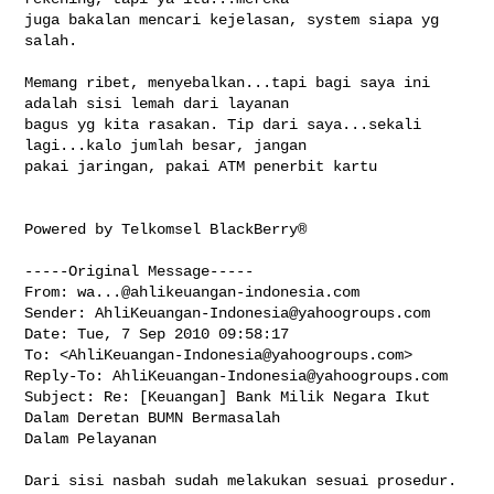
juga bakalan mencari kejelasan, system siapa yg 
salah. 

Memang ribet, menyebalkan...tapi bagi saya ini 
adalah sisi lemah dari layanan 

bagus yg kita rasakan. Tip dari saya...sekali 
lagi...kalo jumlah besar, jangan 

pakai jaringan, pakai ATM penerbit kartu

Powered by Telkomsel BlackBerry®

-----Original Message-----

From: 
wa...@ahlikeuangan-indonesia.com
Sender: 
AhliKeuangan-Indonesia@yahoogroups.com
Date: Tue, 7 Sep 2010 09:58:17 

To: <
AhliKeuangan-Indonesia@yahoogroups.com
>

Reply-To: 
AhliKeuangan-Indonesia@yahoogroups.com
Subject: Re: [Keuangan] Bank Milik Negara Ikut 
Dalam Deretan BUMN Bermasalah 

Dalam Pelayanan

Dari sisi nasbah sudah melakukan sesuai prosedur.
