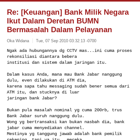
Re: [Keuangan] Bank Milik Negara
Ikut Dalam Deretan BUMN
Bermasalah Dalam Pelayanan
Oka Widana
Tue, 07 Sep 2010 03:32:13 -0700
Ngak ada hubungannya dg CCTV mas...ini cuma proses 
rekonsiliasi diantara bebera 

institusi dan sistem dalam jaringan itu.
Dalam kasus Anda, mana mau Bank Jabar nanggung 
dulu, even dilakukan di ATM dia, 

karena sapa tahu messaging sudah bener semua dari 
ATM itu, dan stucknya di luar 

jaringan bank Jabar? 

Bukan pula masalah nominal yg cuma 200rb, trus 
Bank Jabar suruh nanggung dulu. 

Wong yg bertransaksi kan bukan nasbah dia, bank 
jabar cuma menyediakan channel. 

Mestinya yg tanggung jawab adalah bank pemilik 
rekening, tapi ya itu...mereka 
