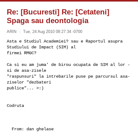
Re: [Bucuresti] Re: [Cetateni]
Spaga sau deontologia
ARIN
Tue, 24 Aug 2010 08:27:34 -0700
Asta e Studiul Academiei? sau e Raportul asupra 
Studiului de Impact (SIM) al 

firmei RMGC?                     
Ca si eu am juma' de birou ocupata de SIM al lor - 
si de asa-zisele 

"raspunsuri" la intrebarile puse pe parcursul asa-
ziselor "dezbateri 

publice"... >:)                           

Codruta                            

  From: dan ghelase 
