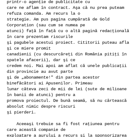
printr-o agenţie de publicitate cu 

care ne aflam în contract. Aşa că nu prea puteam 
refuza comanda. Am recurs la o 

strategie. Am pus pagina cumpărată de Gold 
Corporation (sau cum se numea pe 

atunci) faţă în faţă cu o altă pagină redacţională 
în care prezentam riscurile 

şi pagubele acestui proiect. Cititorii puteau afla 
şi ce miere promit 

canadienii (cu descurcăreţi din România pitiţi în 
spatele afacerii), dar şi ce 

credem noi. Mai apoi am aflat că unele publicaţii 
din provincie au avut parte 

şi de „abonamente!" din partea acestor 
binefăcători ai Apusenilor. Primeau 

lunar câteva zeci de mii de lei (sute de milioane 
în banii de atunci) pentru a 

promova proiectul. De bună seamă, să nu cârtească 
absolut nimic despre riscuri 

şi pierderi.

    Aceeaşi trebuie sa fi fost raţiunea pentru 
care această companie de 

exploatare a aurului a recurs şi la sponsorizarea 