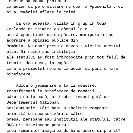
încerce să vândă proiectul 

canadian ca pe o salvare nu doar a Apusenilor, ci 
și a României aflate în criză.

    La ora aceasta, vizita în grup în Noua 
Zeelandă ne trimite cu gândul la o 

amplă operațiune de cumpărare, manipulare sau 
adormire a opiniei publice din 

România. Nu doar presa a devenit victima acestui 
plan. Şi muzee sau instituții 

ale statului au fost îmbrobodite prin tot felul de 
tehnici dubioase, la capătul 

cărora proiectul româno-canadian să pară o mare 
binefacere.

    Adică o jecmănire a țării noastre, 
transformată în binefacere de românii 

cărora nu le pasă, ar trebui investigată de 
Departamentul Național 

Anticorupție. Câți bani a cheltuit compania 
amintită cu sponsorizările către 

presă, persoane sau instituții ale statului, către 
ONG-uri mincinoase pentru a 

crea românilor imaginea de binefacere și profit? 