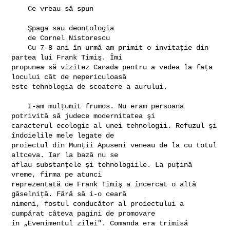
    Ce vreau să spun

    Şpaga sau deontologia

    de Cornel Nistorescu

    Cu 7-8 ani în urmă am primit o invitaţie din 
partea lui Frank Timiş. Îmi 

propunea să vizitez Canada pentru a vedea la faţa 
locului cât de nepericuloasă 

este tehnologia de scoatere a aurului.

    I-am mulţumit frumos. Nu eram persoana 
potrivită să judece modernitatea şi 

caracterul ecologic al unei tehnologii. Refuzul şi 
îndoielile mele legate de 

proiectul din Munţii Apuseni veneau de la cu totul 
altceva. Iar la bază nu se 

aflau substanţele şi tehnologiile. La puţină 
vreme, firma pe atunci 

reprezentată de Frank Timiş a încercat o altă 
găselniţă. Fără să i-o ceară 

nimeni, fostul conducător al proiectului a 
cumpărat câteva pagini de promovare 

în „Evenimentul zilei". Comanda era trimisă 