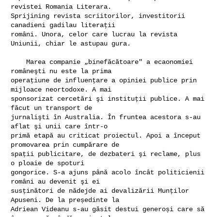
revistei Romania Literara. 

Sprijining revista scriitorilor, investitorii 
canadieni gadilau literaţii 

români. Unora, celor care lucrau la revista 
Uniunii, chiar le astupau gura.

    Marea companie „binefăcătoare" a ecaonomiei 
româneşti nu este la prima 

operaţiune de influenţare a opiniei publice prin 
mijloace neortodoxe. A mai 

sponsorizat cercetări şi instituţii publice. A mai 
făcut un transport de 

jurnalişti în Australia. În fruntea acestora s-au 
aflat şi unii care într-o 

primă etapă au criticat proiectul. Apoi a început 
promovarea prin cumpărare de 

spaţii publicitare, de dezbateri şi reclame, plus 
o ploaie de spoturi 

gongorice. S-a ajuns până acolo încât politicienii 
români au devenit şi ei 

susţinători de nădejde ai devalizării Munţilor 
Apuseni. De la președinte la 

Adriean Videanu s-au găsit destui generoși care să 