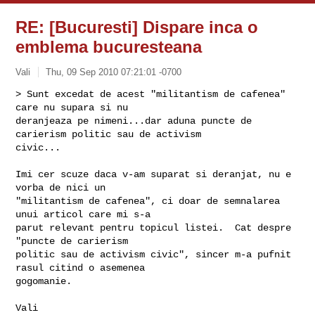
RE: [Bucuresti] Dispare inca o
emblema bucuresteana
Vali
Thu, 09 Sep 2010 07:21:01 -0700
> Sunt excedat de acest "militantism de cafenea" 
care nu supara si nu

deranjeaza pe nimeni...dar aduna puncte de 
carierism politic sau de activism

civic...
Imi cer scuze daca v-am suparat si deranjat, nu e 
vorba de nici un

"militantism de cafenea", ci doar de semnalarea 
unui articol care mi s-a

parut relevant pentru topicul listei.  Cat despre 
"puncte de carierism

politic sau de activism civic", sincer m-a pufnit 
rasul citind o asemenea

gogomanie.

Vali
