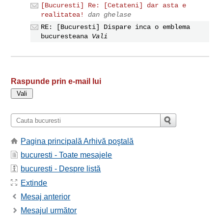
[Bucuresti] Re: [Cetateni] dar asta e
realitatea!
dan ghelase
RE: [Bucuresti] Dispare inca o emblema
bucuresteana
Vali
Raspunde prin e-mail lui
Pagina principală Arhivă poştală
bucuresti - Toate mesajele
bucuresti - Despre listă
Extinde
Mesaj anterior
Mesajul următor