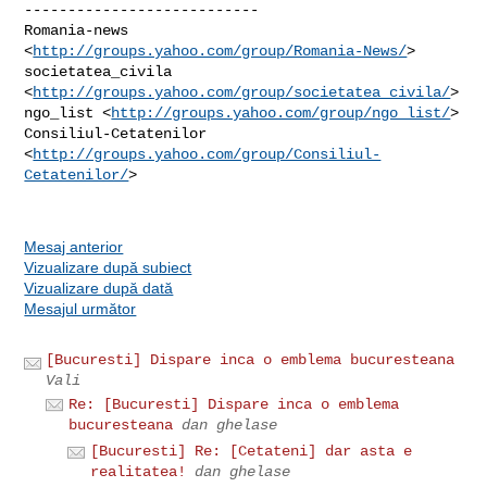
---------------------------

Romania-news 
<
http://groups.yahoo.com/group/Romania-News/
> 

societatea_civila 
<
http://groups.yahoo.com/group/societatea_civila/
> 

ngo_list <
http://groups.yahoo.com/group/ngo_list/
> 

Consiliul-Cetatenilor 
<
http://groups.yahoo.com/group/Consiliul-
Cetatenilor/
>

Mesaj anterior
Vizualizare după subiect
Vizualizare după dată
Mesajul următor
[Bucuresti] Dispare inca o emblema bucuresteana
Vali
Re: [Bucuresti] Dispare inca o emblema
bucuresteana
dan ghelase
[Bucuresti] Re: [Cetateni] dar asta e
realitatea!
dan ghelase