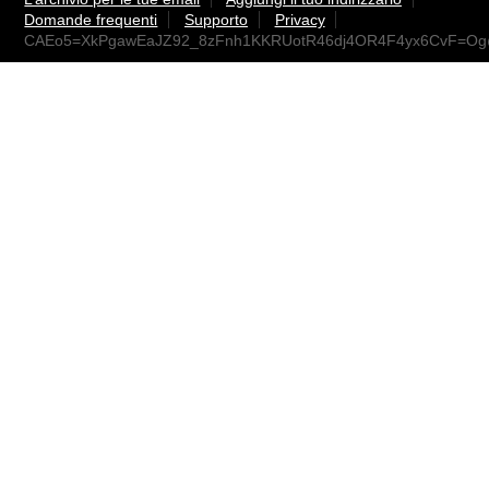
Domande frequenti
Supporto
Privacy
CAEo5=XkPgawEaJZ92_8zFnh1KKRUotR46dj4OR4F4yx6CvF=Og@