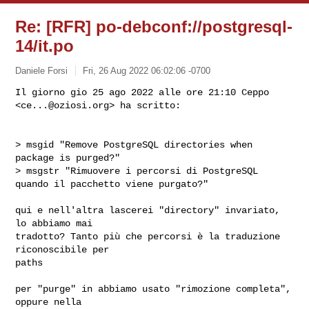
Re: [RFR] po-debconf://postgresql-
14/it.po
Daniele Forsi
Fri, 26 Aug 2022 06:02:06 -0700
Il giorno gio 25 ago 2022 alle ore 21:10 Ceppo 
<
ce...@oziosi.org
> ha scritto:
> msgid "Remove PostgreSQL directories when 
package is purged?"

> msgstr "Rimuovere i percorsi di PostgreSQL 
quando il pacchetto viene purgato?"

qui e nell'altra lascerei "directory" invariato, 
lo abbiamo mai

tradotto? Tanto più che percorsi è la traduzione 
riconoscibile per

paths

per "purge" in abbiamo usato "rimozione completa", 
oppure nella
