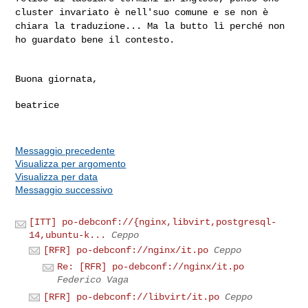
cluster invariato è nell'suo comune e se
non è
chiara la traduzione... Ma la butto lì perché non
ho guardato bene
il contesto.
Buona giornata,

beatrice

Messaggio precedente
Visualizza per argomento
Visualizza per data
Messaggio successivo
[ITT] po-debconf://{nginx,libvirt,postgresql-
14,ubuntu-k...
Ceppo
[RFR] po-debconf://nginx/it.po
Ceppo
Re: [RFR] po-debconf://nginx/it.po
Federico Vaga
[RFR] po-debconf://libvirt/it.po
Ceppo