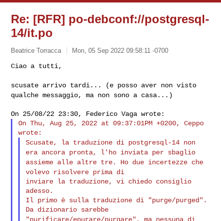
Re: [RFR] po-debconf://postgresql-
14/it.po
Beatrice Torracca
Mon, 05 Sep 2022 09:58:11 -0700
Ciao a tutti,

scusate arrivo tardi... (e posso aver non visto
qualche messaggio, ma
non sono a casa...)
On Thu, Aug 25, 2022 at 09:37:01PM +0200, Ceppo 
Scusate, la traduzione di postgresql-14 non
era ancora pronta, l'ho
inviata per
sbaglio
assieme alle altre tre. Ho due incertezze che
volevo risolvere
prima di
inviare la traduzione, vi chiedo consiglio 
adesso.

Il primo è sulla traduzione di "purge/purged". 
"purificare/epurare/purgare", ma nessuna di