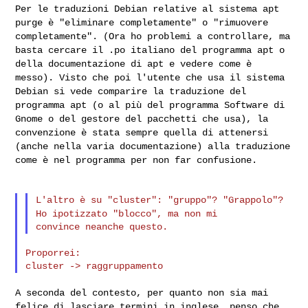
Per le traduzioni Debian relative al sistema apt
purge è "eliminare
completamente" o "rimuovere
completamente".
(Ora ho problemi a controllare, ma
basta cercare il .po italiano del
programma apt o
della documentazione di apt e vedere come è
messo).
Visto che poi l'utente che usa il sistema
Debian si vede comparire la
traduzione del
programma apt (o al più del programma Software di
Gnome o
del gestore del pacchetti che usa), la
convenzione è stata sempre quella
di attenersi
(anche nella varia documentazione) alla traduzione
come è
nel programma per non far confusione.
L'altro è su "cluster": "gruppo"? "Grappolo"?
Ho ipotizzato "blocco",
ma non mi
Proporrei:

A seconda del contesto, per quanto non sia mai
felice di lasciare
termini in inglese, penso che