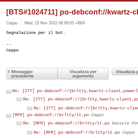
[BTS#1024711] po-debconf://kwartz-cli
Ceppo
Wed, 23 Nov 2022 08:09:03 -0800
--

Ceppo

Messaggio
Visualizza per
Visualizza 
precedente
argomento
Re: [ITT] po-debconf://{brltty,kwartz-client,powerl
Re: [ITT] po-debconf://{brltty,kwartz-client,p
Re: [ITT] po-debconf://{brltty,kwartz-clie
[RFR] po-debconf://brltty/it.po
Ceppo
Re: [RFR] po-debconf://brltty/it.po
Daniele Fo
Re: [RFR] po-debconf://brltty/it.po
Ceppo