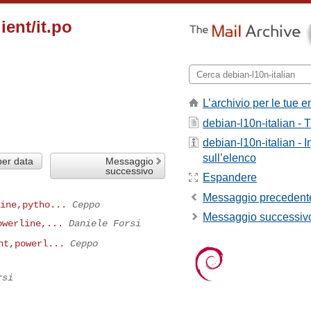
ent/it.po
L’archivio per le tue e
debian-l10n-italian - T
debian-l10n-italian - 
sull’elenco
per data
Messaggio
successivo
Espandere
Messaggio precedent
ine,pytho...
Ceppo
Messaggio successiv
owerline,...
Daniele Forsi
nt,powerl...
Ceppo
rsi