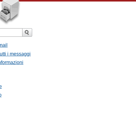
mail
utti i messaggi
Informazioni
e
o