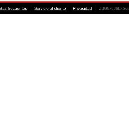
tas frecuentes
Servicio al cliente
Privacidad
ZdG5xc86EkScuC