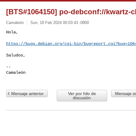
[BTS#1064150] po-debconf://kwartz-cl
Camaleón
Sun, 18 Feb 2024 00:03:43 -0800
Hola,

https://bugs.debian.org/cgi-bin/bugreport.cgi?bug=106
Saludos,

-- 

Camaleón 

Mensaje anterior
Ver por hilo de
Mensaje si
discusión