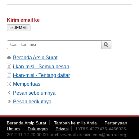
Kirim email ke
Beranda Arsip Surat
i-kan-misi - Semua pesan
i-kan-misi - Tentang daftar
Memperluas
Pesan sebelumnya
Pesan berikutnya
Beranda Arsip Surat
Tambah ke milis Anda
Pertanyaan
Umum
Dukungan
Privasi
LYRIS-4277476-4466026-
2012.11.12-20.00.00--archive#
mail-archive.com@hub.xc.org