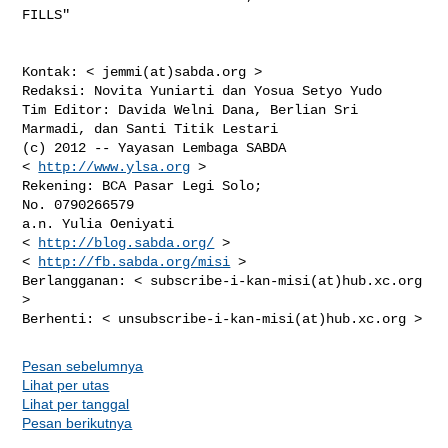
FILLS"

Kontak: < jemmi(at)sabda.org >

Redaksi: Novita Yuniarti dan Yosua Setyo Yudo

Tim Editor: Davida Welni Dana, Berlian Sri 
Marmadi, dan Santi Titik Lestari

(c) 2012 -- Yayasan Lembaga SABDA

< 
http://www.ylsa.org
 >

Rekening: BCA Pasar Legi Solo;

No. 0790266579

a.n. Yulia Oeniyati

< 
http://blog.sabda.org/
 >

< 
http://fb.sabda.org/misi
 >

Berlangganan: < subscribe-i-kan-misi(at)hub.xc.org 
>

Pesan sebelumnya
Lihat per utas
Lihat per tanggal
Pesan berikutnya