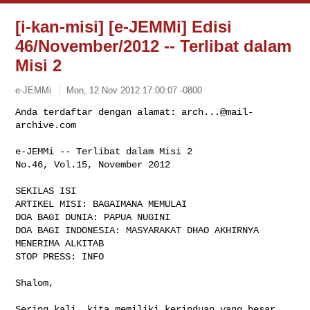
[i-kan-misi] [e-JEMMi] Edisi
46/November/2012 -- Terlibat dalam
Misi 2
e-JEMMi
Mon, 12 Nov 2012 17:00:07 -0800
Anda terdaftar dengan alamat: 
arch...@mail-
archive.com
e-JEMMi -- Terlibat dalam Misi 2

No.46, Vol.15, November 2012
SEKILAS ISI

ARTIKEL MISI: BAGAIMANA MEMULAI

DOA BAGI DUNIA: PAPUA NUGINI

DOA BAGI INDONESIA: MASYARAKAT DHAO AKHIRNYA 
MENERIMA ALKITAB

STOP PRESS: INFO

Shalom,

Sering kali, kita memiliki kerinduan yang besar 