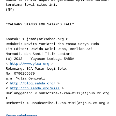
http://www.ylsa.org
 >

Rekening: BCA Pasar Legi Solo;

No. 0790266579

a.n. Yulia Oeniyati

< 
http://blog.sabda.org/
 >

< 
http://fb.sabda.org/misi
 >

Berlangganan: < subscribe-i-kan-misi(at)hub.xc.org 
>

Pesan sebelumnya