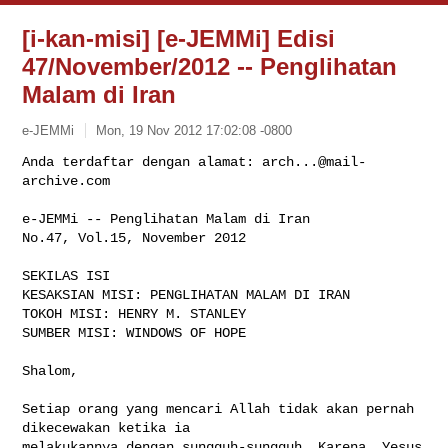
[i-kan-misi] [e-JEMMi] Edisi
47/November/2012 -- Penglihatan
Malam di Iran
e-JEMMi
Mon, 19 Nov 2012 17:02:08 -0800
Anda terdaftar dengan alamat: 
arch...@mail-
archive.com
e-JEMMi -- Penglihatan Malam di Iran

No.47, Vol.15, November 2012
SEKILAS ISI

KESAKSIAN MISI: PENGLIHATAN MALAM DI IRAN

TOKOH MISI: HENRY M. STANLEY

SUMBER MISI: WINDOWS OF HOPE

Shalom,

Setiap orang yang mencari Allah tidak akan pernah 
dikecewakan ketika ia 

melakukannya dengan sungguh-sungguh. Karena, Yesus 