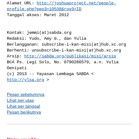
http://joshuaproject.net/people-
profile.php?peo3=10538&rog3=ID
Tanggal akses: Maret 2012

Kontak: jemmi(at)sabda.org

Redaksi: Yudo, Amy G., dan Yulia

Berlangganan: subscribe-i-kan-misi(at)hub.xc.org

Berhenti: unsubscribe-i-kan-misi(at)hub.xc.org

Arsip: 
http://sabda.org/publikasi/misi/arsip
BCA Ps. Legi Solo, No. 0790266579, a.n. Yulia 
Oeniyati

(c) 2013 -- Yayasan Lembaga SABDA < 
http://ylsa.org
Pesan sebelumnya
Lihat per utas
Lihat per tanggal
Pesan berikutnya