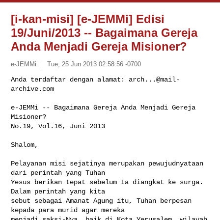
[i-kan-misi] [e-JEMMi] Edisi
19/Juni/2013 -- Bagaimana Gereja
Anda Menjadi Gereja Misioner?
e-JEMMi
Tue, 25 Jun 2013 02:58:56 -0700
Anda terdaftar dengan alamat: 
arch...@mail-
archive.com
e-JEMMi -- Bagaimana Gereja Anda Menjadi Gereja 
Misioner?

No.19, Vol.16, Juni 2013
Shalom,

Pelayanan misi sejatinya merupakan pewujudnyataan 
dari perintah yang Tuhan 

Yesus berikan tepat sebelum Ia diangkat ke surga. 
Dalam perintah yang kita 

sebut sebagai Amanat Agung itu, Tuhan berpesan 
kepada para murid agar mereka 

menjadi saksi-Nya, baik di Kota Yerusalem, wilayah 