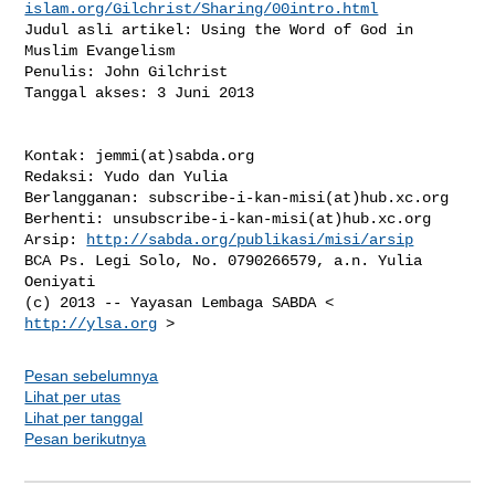
islam.org/Gilchrist/Sharing/00intro.html
Judul asli artikel: Using the Word of God in 
Muslim Evangelism

Penulis: John Gilchrist

Tanggal akses: 3 Juni 2013

Kontak: jemmi(at)sabda.org

Redaksi: Yudo dan Yulia

Berlangganan: subscribe-i-kan-misi(at)hub.xc.org

Berhenti: unsubscribe-i-kan-misi(at)hub.xc.org

Arsip: 
http://sabda.org/publikasi/misi/arsip
BCA Ps. Legi Solo, No. 0790266579, a.n. Yulia 
Oeniyati

(c) 2013 -- Yayasan Lembaga SABDA < 
http://ylsa.org
Pesan sebelumnya
Lihat per utas
Lihat per tanggal
Pesan berikutnya