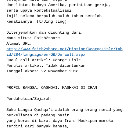
dan lintas budaya Amerika, perintisan gereja, 
serta upaya kontekstualisasi 

Injil selama berpuluh-puluh tahun setelah 
kematiannya. (t/Jing Jing)

Diterjemahkan dan disunting dari:

Nama situs: Faith2share

http://www.faith2share.net/Mission/GeorgeLisle/tab
id/284/language/en-GB/Default.aspx
Judul asli artikel: George Lisle

Penulis artikel: Tidak dicantumkan

Tanggal akses: 22 November 2013

PROFIL BANGSA: QASHQAI, KASHKAI DI IRAN

Pendahuluan/Sejarah

Suku bangsa Qashqa'i adalah orang-orang nomad yang 
berkeliaran di padang pasir 

yang keras di barat daya Iran. Meskipun mereka 
terdiri dari banyak bahasa, 
