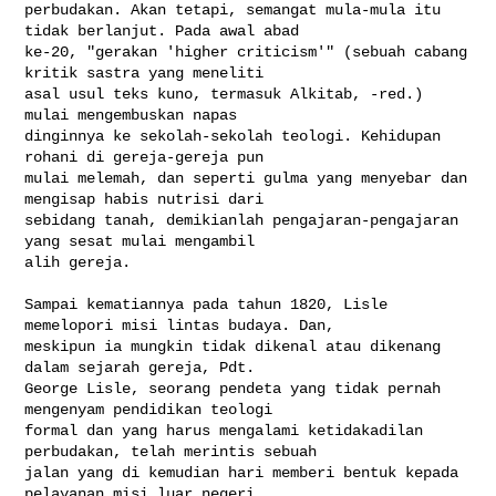
perbudakan. Akan tetapi, semangat mula-mula itu 
tidak berlanjut. Pada awal abad 

ke-20, "gerakan 'higher criticism'" (sebuah cabang 
kritik sastra yang meneliti 

asal usul teks kuno, termasuk Alkitab, -red.) 
mulai mengembuskan napas 

dinginnya ke sekolah-sekolah teologi. Kehidupan 
rohani di gereja-gereja pun 

mulai melemah, dan seperti gulma yang menyebar dan 
mengisap habis nutrisi dari 

sebidang tanah, demikianlah pengajaran-pengajaran 
yang sesat mulai mengambil 

alih gereja.

Sampai kematiannya pada tahun 1820, Lisle 
memelopori misi lintas budaya. Dan, 

meskipun ia mungkin tidak dikenal atau dikenang 
dalam sejarah gereja, Pdt. 

George Lisle, seorang pendeta yang tidak pernah 
mengenyam pendidikan teologi 

formal dan yang harus mengalami ketidakadilan 
perbudakan, telah merintis sebuah 

jalan yang di kemudian hari memberi bentuk kepada 
pelayanan misi luar negeri 
