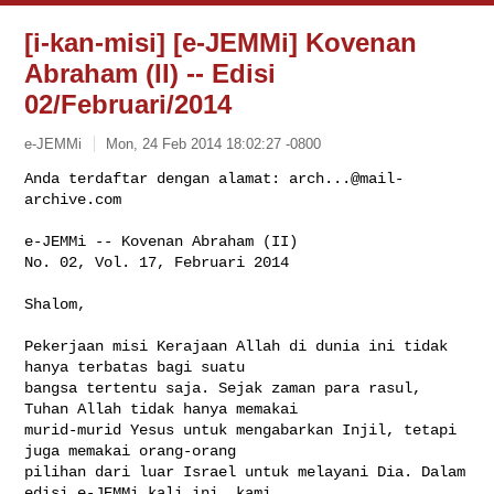
[i-kan-misi] [e-JEMMi] Kovenan
Abraham (II) -- Edisi
02/Februari/2014
e-JEMMi
Mon, 24 Feb 2014 18:02:27 -0800
Anda terdaftar dengan alamat: 
arch...@mail-
archive.com
e-JEMMi -- Kovenan Abraham (II)

No. 02, Vol. 17, Februari 2014
Shalom,

Pekerjaan misi Kerajaan Allah di dunia ini tidak 
hanya terbatas bagi suatu 

bangsa tertentu saja. Sejak zaman para rasul, 
Tuhan Allah tidak hanya memakai 

murid-murid Yesus untuk mengabarkan Injil, tetapi 
juga memakai orang-orang 

pilihan dari luar Israel untuk melayani Dia. Dalam 
edisi e-JEMMi kali ini, kami 
