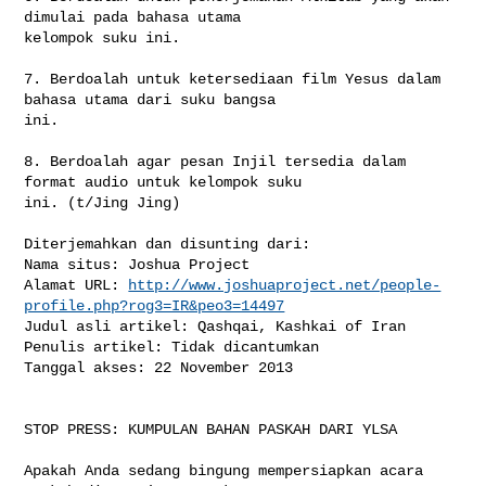
dimulai pada bahasa utama 

kelompok suku ini.

7. Berdoalah untuk ketersediaan film Yesus dalam 
bahasa utama dari suku bangsa 

ini.

8. Berdoalah agar pesan Injil tersedia dalam 
format audio untuk kelompok suku 

ini. (t/Jing Jing)

Diterjemahkan dan disunting dari:

Nama situs: Joshua Project

Alamat URL: 
http://www.joshuaproject.net/people-
profile.php?rog3=IR&peo3=14497
Judul asli artikel: Qashqai, Kashkai of Iran

Penulis artikel: Tidak dicantumkan

Tanggal akses: 22 November 2013

STOP PRESS: KUMPULAN BAHAN PASKAH DARI YLSA

Apakah Anda sedang bingung mempersiapkan acara 