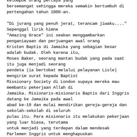
kelompok orang percaya yang 

bersemangat sehingga mereka semakin bertumbuh di 
pertengahan tahun 1800-an.

"Di jurang yang penuh jerat, terancam jiwaku...." 
Sepenggal lirik himne 

"Amazing Grace" ini seakan menggambarkan 
penganiayaan dan perjuangan awal orang 

Kristen Baptis di Jamaika yang sebagian besar 
adalah budak. Oleh karena itu, 

Moses Baker, seorang mantan budak yang pada saat 
itu juga menjadi seorang 

pendeta (ia bertobat melalui pelayanan Lisle) 
mengirim surat kepada Baptist 

Missionary Society di London supaya mereka mau 
membantu pekerjaan Allah di 

Jamaika. Misionaris-misionaris Baptis dari Inggris 
datang ke Jamaika pada awal 

abad ke-19 dan mulai mendirikan gereja-gereja dan 
sekolah-sekolah di seluruh 

pulau itu. Para misionaris itu melakukan pekerjaan 
yang luar biasa, terutama 

untuk menjadi yang terdepan dalam mendesak 
Parlemen Inggris untuk menghapuskan 
