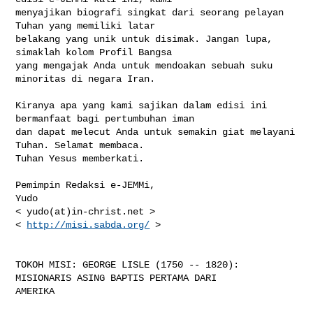
menyajikan biografi singkat dari seorang pelayan 
Tuhan yang memiliki latar 

belakang yang unik untuk disimak. Jangan lupa, 
simaklah kolom Profil Bangsa 

yang mengajak Anda untuk mendoakan sebuah suku 
minoritas di negara Iran.

Kiranya apa yang kami sajikan dalam edisi ini 
bermanfaat bagi pertumbuhan iman 

dan dapat melecut Anda untuk semakin giat melayani 
Tuhan. Selamat membaca. 

Tuhan Yesus memberkati.

Pemimpin Redaksi e-JEMMi,

Yudo

< yudo(at)in-christ.net >

< 
http://misi.sabda.org/
 >

TOKOH MISI: GEORGE LISLE (1750 -- 1820): 
MISIONARIS ASING BAPTIS PERTAMA DARI 

AMERIKA
