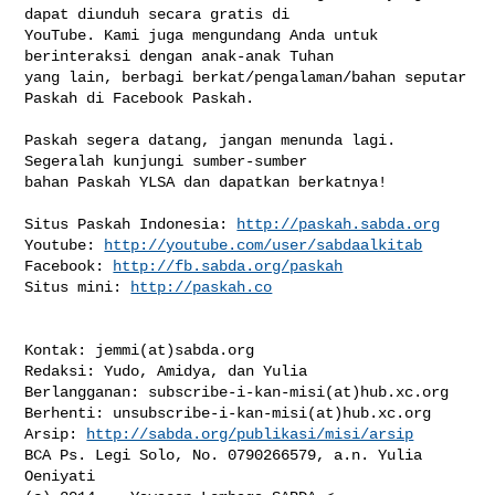
dapat diunduh secara gratis di 

YouTube. Kami juga mengundang Anda untuk 
berinteraksi dengan anak-anak Tuhan 

yang lain, berbagi berkat/pengalaman/bahan seputar 
Paskah di Facebook Paskah.

Paskah segera datang, jangan menunda lagi. 
Segeralah kunjungi sumber-sumber 

bahan Paskah YLSA dan dapatkan berkatnya!

Situs Paskah Indonesia: 
http://paskah.sabda.org
Youtube: 
http://youtube.com/user/sabdaalkitab
Facebook: 
http://fb.sabda.org/paskah
Situs mini: 
http://paskah.co
Kontak: jemmi(at)sabda.org

Redaksi: Yudo, Amidya, dan Yulia

Berlangganan: subscribe-i-kan-misi(at)hub.xc.org

Berhenti: unsubscribe-i-kan-misi(at)hub.xc.org

Arsip: 
http://sabda.org/publikasi/misi/arsip
BCA Ps. Legi Solo, No. 0790266579, a.n. Yulia 
Oeniyati
