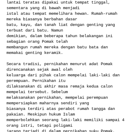
lantai teratas dipakai untuk tempat tinggal, 
sementara yang di bawah menjadi 

istal atau tempat memelihara hewan. Rumah-rumah 
mereka biasanya berbahan dasar 

batu, kayu, dan tanah liat dengan genting yang 
terbuat dari batu. Namun 

demikian, dalam beberapa tahun belakangan ini 
sebagian orang Pomak telah 

membangun rumah mereka dengan batu bata dan 
memakai genting keramik.

Secara tradisi, pernikahan menurut adat Pomak 
direncanakan sejak awal oleh 

keluarga dari pihak calon mempelai laki-laki dan 
perempuan. Pernikahan itu 

dilaksanakan di akhir masa remaja kedua calon 
mempelai tersebut. Sebelum 

melaksanakan pernikahan, mempelai perempuan 
mempersiapkan maharnya sendiri yang 

biasanya terdiri atas perabot rumah tangga dan 
pakaian. Meskipun hukum Islam 

memperbolehkan seorang laki-laki memiliki sampai 4 
orang istri, tetapi poligami 

jarang terjadi di dalam pernikahan suku Pomak, 