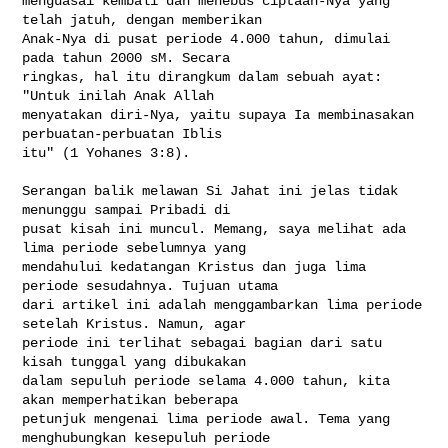
menguasai kembali dan menebus ciptaan-Nya yang 
telah jatuh, dengan memberikan 

Anak-Nya di pusat periode 4.000 tahun, dimulai 
pada tahun 2000 sM. Secara 

ringkas, hal itu dirangkum dalam sebuah ayat: 
"Untuk inilah Anak Allah 

menyatakan diri-Nya, yaitu supaya Ia membinasakan 
perbuatan-perbuatan Iblis 

itu" (1 Yohanes 3:8).

Serangan balik melawan Si Jahat ini jelas tidak 
menunggu sampai Pribadi di 

pusat kisah ini muncul. Memang, saya melihat ada 
lima periode sebelumnya yang 

mendahului kedatangan Kristus dan juga lima 
periode sesudahnya. Tujuan utama 

dari artikel ini adalah menggambarkan lima periode 
setelah Kristus. Namun, agar 

periode ini terlihat sebagai bagian dari satu 
kisah tunggal yang dibukakan 

dalam sepuluh periode selama 4.000 tahun, kita 
akan memperhatikan beberapa 

petunjuk mengenai lima periode awal. Tema yang 
menghubungkan kesepuluh periode 
