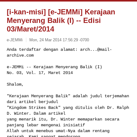
[i-kan-misi] [e-JEMMi] Kerajaan
Menyerang Balik (I) -- Edisi
03/Maret/2014
e-JEMMi
Mon, 24 Mar 2014 17:56:29 -0700
Anda terdaftar dengan alamat: 
arch...@mail-
archive.com
e-JEMMi -- Kerajaan Menyerang Balik (I)

No. 03, Vol. 17, Maret 2014
Shalom,

"Kerajaan Menyerang Balik" adalah judul terjemahan 
dari artikel berjudul 

"Kingdom Strikes Back" yang ditulis oleh Dr. Ralph 
D. Winter. Dalam artikel 

yang menarik itu, Dr. Winter memaparkan secara 
panjang lebar mengenai inisiatif 

Allah untuk menebus umat-Nya dalam rentang 
sejarah. Kami sangat mendorong 
