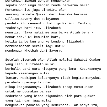
pertemuan ibadah dengan mengenakan 

sepatu boot ungu dengan renda berwarna merah. 
Pertemuan itu juga dihadiri oleh 

seorang pendeta Quaker dari Amerika bernama 
Qilliam Savery dan pelayanan 

pendeta itu menyentuh hati gadis ini. Tentang 
reaksinya hari itu, Elizabeth 

menulis: "Saya mulai merasa bahwa Allah benar-
benar ada." Di kemudian hari, 

ketika ia berkunjung ke London, Elizabeth 
berkesempatan sekali lagi untuk 

mendengar khotbah dari Savery.

Setelah disentuh oleh Allah melalui Sahabat Quaker 
yang lain, Elizabeth mulai 

berbalik dari cara hidupnya yang lama. Kesukaannya 
kepada kesenangan mulai 

luntur. Meskipun keluarganya tidak begitu menyukai 
perubahan penampilan dan 

sikap keagamaannya, Elizabeth tetap memutuskan 
untuk menggunakan bahasa 

sederhana yang biasa digunakan oleh para Quaker 
yang lain dan juga mulai 

mengenakan pakaian yang sederhana. Tak hanya itu, 