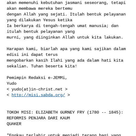
akan memenuhi kebutuhan jasmani seseorang, tetapi 
akan membawa mereka bertemu 

dengan Allah yang sejati. Itulah bentuk pelayanan 
yang dilakukan Yesus ketika 

Ia berkarya di tengah-tengah umat manusia; dan 
itulah bentuk pelayanan yang 

murni, yang diinginkan Allah untuk kita lakukan.

Harapan kami, biarlah apa yang kami sajikan dalam 
edisi ini dapat terus 

mengobarkan kasih Ilahi yang ada dalam hati kita 
sekalian. Tuhan beserta kita!

Pemimpin Redaksi e-JEMMi,

Yudo

< yudo(at)in-christ.net >

< 
http://misi.sabda.org/
 >

TOKOH MISI: ELIZABETH GURNEY FRY (1780 -- 1845): 
REFORMIS PENJARA DARI KAUM 

QUAKER

"Engkau terlahir untuk menjadi terang bagi yang 