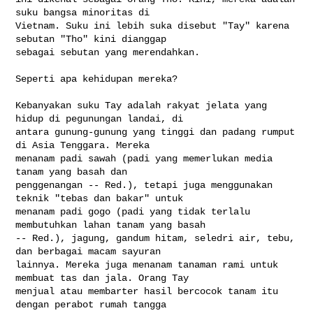
suku bangsa minoritas di 

Vietnam. Suku ini lebih suka disebut "Tay" karena 
sebutan "Tho" kini dianggap 

sebagai sebutan yang merendahkan.

Seperti apa kehidupan mereka?

Kebanyakan suku Tay adalah rakyat jelata yang 
hidup di pegunungan landai, di 

antara gunung-gunung yang tinggi dan padang rumput 
di Asia Tenggara. Mereka 

menanam padi sawah (padi yang memerlukan media 
tanam yang basah dan 

penggenangan -- Red.), tetapi juga menggunakan 
teknik "tebas dan bakar" untuk 

menanam padi gogo (padi yang tidak terlalu 
membutuhkan lahan tanam yang basah 

-- Red.), jagung, gandum hitam, seledri air, tebu, 
dan berbagai macam sayuran 

lainnya. Mereka juga menanam tanaman rami untuk 
membuat tas dan jala. Orang Tay 

menjual atau membarter hasil bercocok tanam itu 
dengan perabot rumah tangga 
