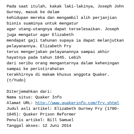
Pada saat itulah, kakak laki-lakinya, Joseph John 
Gurney, masuk ke dalam 

kehidupan mereka dan mengambil alih perjanjian 
bisnis suaminya untuk mengatur 

agar utang-utangnya dapat terselesaikan. Joseph 
juga mengatur agar Elizabeth 

mendapat gaji tahunan supaya ia dapat melanjutkan 
pelayanannya. Elizabeth Fry 

terus mengerjakan pelayanannya sampai akhir 
hayatnya pada tahun 1845. Lebih 

dari seribu orang mengantarnya dalam keheningan 
sampai ke peristirahatan 

terakhirnya di makam khusus anggota Quaker. 
(t/Yudo)

Diterjemahkan dari:

Nama situs: Quaker Info

Alamat URL: 
http://www.quakerinfo.com/fry.shtml
Judul asli artikel: Elizabeth Gurney Fry (1780-
1845): Quaker Prison Reformer

Penulis artikel: Bill Samuel

Tanggal akses: 12 Juni 2014
