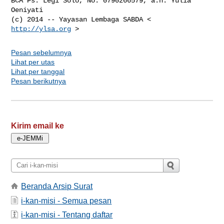
BCA Ps. Legi Solo, No. 0790266579, a.n. Yulia 
Oeniyati

(c) 2014 -- Yayasan Lembaga SABDA < 
http://ylsa.org
Pesan sebelumnya
Lihat per utas
Lihat per tanggal
Pesan berikutnya
Kirim email ke
Beranda Arsip Surat
i-kan-misi - Semua pesan
i-kan-misi - Tentang daftar