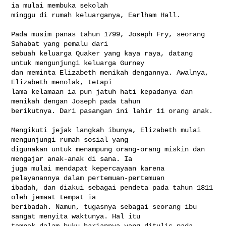
ia mulai membuka sekolah 

minggu di rumah keluarganya, Earlham Hall.

Pada musim panas tahun 1799, Joseph Fry, seorang 
Sahabat yang pemalu dari 

sebuah keluarga Quaker yang kaya raya, datang 
untuk mengunjungi keluarga Gurney 

dan meminta Elizabeth menikah dengannya. Awalnya, 
Elizabeth menolak, tetapi 

lama kelamaan ia pun jatuh hati kepadanya dan 
menikah dengan Joseph pada tahun 

berikutnya. Dari pasangan ini lahir 11 orang anak.

Mengikuti jejak langkah ibunya, Elizabeth mulai 
mengunjungi rumah sosial yang 

digunakan untuk menampung orang-orang miskin dan 
mengajar anak-anak di sana. Ia 

juga mulai mendapat kepercayaan karena 
pelayanannya dalam pertemuan-pertemuan 

ibadah, dan diakui sebagai pendeta pada tahun 1811 
oleh jemaat tempat ia 

beribadah. Namun, tugasnya sebagai seorang ibu 
sangat menyita waktunya. Hal itu 

tampak dalam buku hariannya yang ditulis pada 