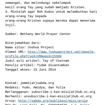
semangat, dan melindungi sekelompok 

kecil orang Tay yang sudah menjadi Kristen.

3. Mintalah agar Roh Kudus untuk melembutkan hati 
orang-orang Tay kepada 

orang-orang Kristen supaya mereka dapat menerima 
Injil.

Sumber: Bethany World Prayer Center

Diterjemahkan dari:

Nama situs: Joshua Project

Alamat URL: 
http://www.joshuaproject.net/people-
profile.php?rog3=VM&peo3=15309
Judul asli artikel: Tay of Vietnam

Penulis artikel: Tidak dicantumkan

Tanggal akses: 13 Juni 2014

Kontak: jemmi(at)sabda.org

Redaksi: Yudo, Amidya, dan Yulia

Berlangganan: subscribe-i-kan-misi(at)hub.xc.org

Berhenti: unsubscribe-i-kan-misi(at)hub.xc.org

Arsip: 
http://sabda.org/publikasi/misi/arsip