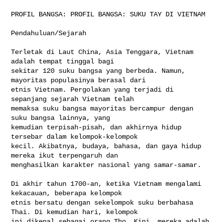
PROFIL BANGSA: PROFIL BANGSA: SUKU TAY DI VIETNAM

Pendahuluan/Sejarah

Terletak di Laut China, Asia Tenggara, Vietnam 
adalah tempat tinggal bagi 

sekitar 120 suku bangsa yang berbeda. Namun, 
mayoritas populasinya berasal dari 

etnis Vietnam. Pergolakan yang terjadi di 
sepanjang sejarah Vietnam telah 

memaksa suku bangsa mayoritas bercampur dengan 
suku bangsa lainnya, yang 

kemudian terpisah-pisah, dan akhirnya hidup 
tersebar dalam kelompok-kelompok 

kecil. Akibatnya, budaya, bahasa, dan gaya hidup 
mereka ikut terpengaruh dan 

menghasilkan karakter nasional yang samar-samar.

Di akhir tahun 1700-an, ketika Vietnam mengalami 
kekacauan, beberapa kelompok 

etnis bersatu dengan sekelompok suku berbahasa 
Thai. Di kemudian hari, kelompok 

ini dikenal sebagai orang Tho. Kini, mereka adalah 