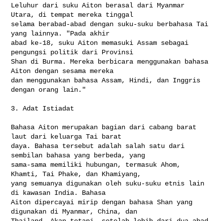
Leluhur dari suku Aiton berasal dari Myanmar 
Utara, di tempat mereka tinggal 

selama berabad-abad dengan suku-suku berbahasa Tai 
yang lainnya. "Pada akhir 

abad ke-18, suku Aiton memasuki Assam sebagai 
pengungsi politik dari Provinsi 

Shan di Burma. Mereka berbicara menggunakan bahasa 
Aiton dengan sesama mereka 

dan menggunakan bahasa Assam, Hindi, dan Inggris 
dengan orang lain."

3. Adat Istiadat

Bahasa Aiton merupakan bagian dari cabang barat 
laut dari keluarga Tai barat 

daya. Bahasa tersebut adalah salah satu dari 
sembilan bahasa yang berbeda, yang 

sama-sama memiliki hubungan, termasuk Ahom, 
Khamti, Tai Phake, dan Khamiyang, 

yang semuanya digunakan oleh suku-suku etnis lain 
di kawasan India. Bahasa 

Aiton dipercayai mirip dengan bahasa Shan yang 
digunakan di Myanmar, China, dan 

Thailand. Akan tetapi, setelah lebih dari dua abad 