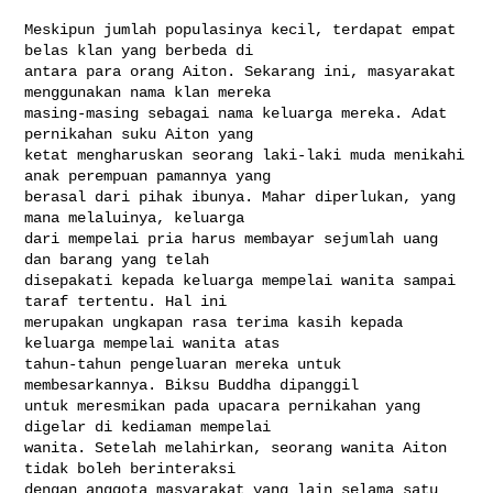
Meskipun jumlah populasinya kecil, terdapat empat 
belas klan yang berbeda di 

antara para orang Aiton. Sekarang ini, masyarakat 
menggunakan nama klan mereka 

masing-masing sebagai nama keluarga mereka. Adat 
pernikahan suku Aiton yang 

ketat mengharuskan seorang laki-laki muda menikahi 
anak perempuan pamannya yang 

berasal dari pihak ibunya. Mahar diperlukan, yang 
mana melaluinya, keluarga 

dari mempelai pria harus membayar sejumlah uang 
dan barang yang telah 

disepakati kepada keluarga mempelai wanita sampai 
taraf tertentu. Hal ini 

merupakan ungkapan rasa terima kasih kepada 
keluarga mempelai wanita atas 

tahun-tahun pengeluaran mereka untuk 
membesarkannya. Biksu Buddha dipanggil 

untuk meresmikan pada upacara pernikahan yang 
digelar di kediaman mempelai 

wanita. Setelah melahirkan, seorang wanita Aiton 
tidak boleh berinteraksi 

dengan anggota masyarakat yang lain selama satu 