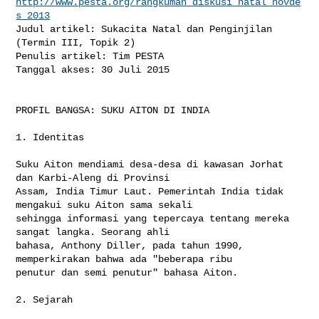
http://www.pesta.org/rangkuman_diskusi_natal_novde
s_2013
Judul artikel: Sukacita Natal dan Penginjilan 
(Termin III, Topik 2)

Penulis artikel: Tim PESTA

Tanggal akses: 30 Juli 2015

PROFIL BANGSA: SUKU AITON DI INDIA

1. Identitas

Suku Aiton mendiami desa-desa di kawasan Jorhat 
dan Karbi-Aleng di Provinsi 

Assam, India Timur Laut. Pemerintah India tidak 
mengakui suku Aiton sama sekali 

sehingga informasi yang tepercaya tentang mereka 
sangat langka. Seorang ahli 

bahasa, Anthony Diller, pada tahun 1990, 
memperkirakan bahwa ada "beberapa ribu 

penutur dan semi penutur" bahasa Aiton.

2. Sejarah
