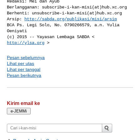
Redaksi: Mei dan Ayub

Berlangganan: subscribe-i-kan-misi(at)hub.xc.org

Berhenti: unsubscribe-i-kan-misi(at)hub.xc.org

Arsip: 
http://sabda.org/publikasi/misi/arsip
BCA Ps. Legi Solo, No. 0790266579, a.n. Yulia 
Oeniyati

(c) 2015 -- Yayasan Lembaga SABDA < 
http://ylsa.org
Pesan sebelumnya
Lihat per utas
Lihat per tanggal
Pesan berikutnya
Kirim email ke