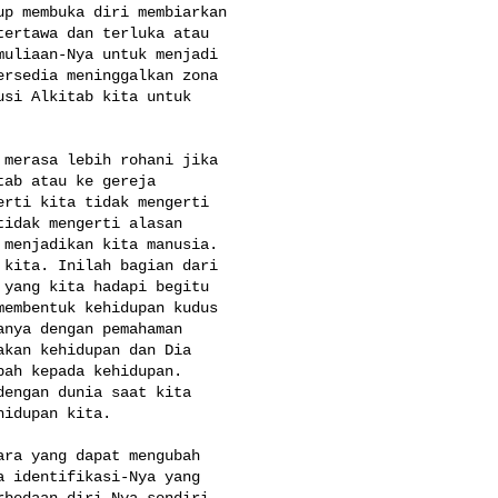
p membuka diri membiarkan 

ertawa dan terluka atau 

uliaan-Nya untuk menjadi 

rsedia meninggalkan zona 

si Alkitab kita untuk 

merasa lebih rohani jika 

ab atau ke gereja 

rti kita tidak mengerti 

idak mengerti alasan 

menjadikan kita manusia. 

kita. Inilah bagian dari 

yang kita hadapi begitu 

embentuk kehidupan kudus 

nya dengan pemahaman 

kan kehidupan dan Dia 

ah kepada kehidupan. 

engan dunia saat kita 

idupan kita.

ra yang dapat mengubah 

 identifikasi-Nya yang 

bedaan diri-Nya sendiri 
