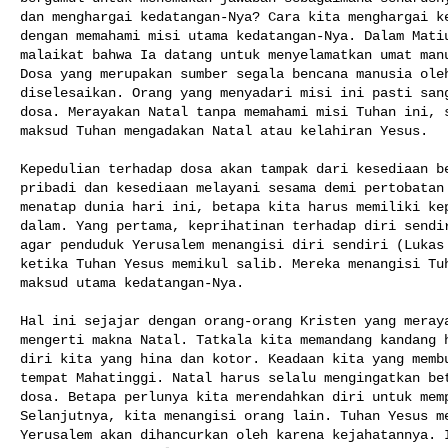
dan menghargai kedatangan-Nya? Cara kita menghargai ke
dengan memahami misi utama kedatangan-Nya. Dalam Matiu
malaikat bahwa Ia datang untuk menyelamatkan umat manu
Dosa yang merupakan sumber segala bencana manusia oleh
diselesaikan. Orang yang menyadari misi ini pasti sang
dosa. Merayakan Natal tanpa memahami misi Tuhan ini, s
maksud Tuhan mengadakan Natal atau kelahiran Yesus.

Kepedulian terhadap dosa akan tampak dari kesediaan be
pribadi dan kesediaan melayani sesama demi pertobatan 
menatap dunia hari ini, betapa kita harus memiliki kep
dalam. Yang pertama, keprihatinan terhadap diri sendir
agar penduduk Yerusalem menangisi diri sendiri (Lukas 
ketika Tuhan Yesus memikul salib. Mereka menangisi Tuh
maksud utama kedatangan-Nya.

Hal ini sejajar dengan orang-orang Kristen yang meraya
mengerti makna Natal. Tatkala kita memandang kandang h
diri kita yang hina dan kotor. Keadaan kita yang membu
tempat Mahatinggi. Natal harus selalu mengingatkan bet
dosa. Betapa perlunya kita merendahkan diri untuk memp
Selanjutnya, kita menangisi orang lain. Tuhan Yesus me
Yerusalem akan dihancurkan oleh karena kejahatannya. I