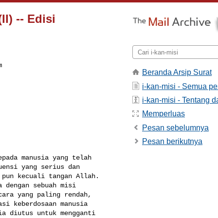
I) -- Edisi
m
Beranda Arsip Surat
i-kan-misi - Semua p
i-kan-misi - Tentang da
Memperluas
Pesan sebelumnya
Pesan berikutnya
pada manusia yang telah 

ensi yang serius dan 

pun kecuali tangan Allah. 

 dengan sebuah misi 

ara yang paling rendah, 

si keberdosaan manusia 

a diutus untuk mengganti 
