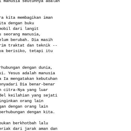
 manusia seutuhnya adalah 

a kita membagikan iman 

ta dengan buku 

obil dari langit 

 seorang manusia, 

lum berubah. Dia masih 

im traktat dan teknik -- 

a berisiko, tetapi itu 

hubungan dengan dunia, 

i. Yesus adalah manusia 

 Ia mengatakan kebutuhan 

nyadari Dia benar-benar 

 citra-Nya yang luar 

el keilahian yang sejati 

nginkan orang lain 

an dengan orang lain 

erhubungan dengan kita.

ukan berkhotbah lalu 

riak dari jarak aman dan 
