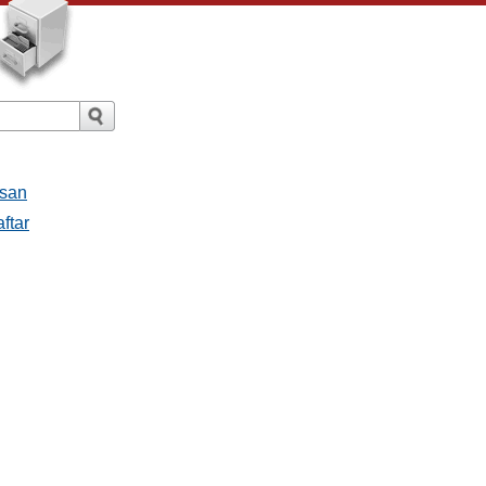
esan
ftar