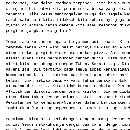
terhormat, dan dalam keadaan terpisah. Kita harus cuku
orang melihat bahwa kita pun manusia biasa yang bisa t
menangis. Jika Yesus meninggalkan surga dan segala kem
salah satu dari kita, tidakkah kita seharusnya juga be
nyaman di antara teman gereja kita atau kelompok disku
pergi menjangkau orang lain?

Memang ada kerancuan apa artinya menjadi rohani. Kita 
membawa teman kita yang belum percaya ke diskusi Alkit
dibandingkan pergi bermain atau makan pizza. Sama sepe
alasan alami kita berhubungan dengan dunia, kita pun t
alami kita berhubungan dengan Tuhan. Sekali lagi, Dia 
Karena itu, Dia tertarik pada semua aspek kemanusiaan 
kemanusiaan kita -- kotoran dan kemuliaan sehari-hari 
keluar rumah setiap pagi -- yang Tuhan gunakan untuk m
di dalam diri kita. Kita tidak berani membatasi Dia ha
Alkitab dan diskusi dengan orang kristen. Dia mencipta
rindu dimuliakan dengan seluruh totalitas yang bertamb
Kekuatan serta kehadiran-Nya akan datang bertabrakan d
membiarkan Dia hidup sepenuhnya dalam setiap aspek keh
Bagaimana kita bisa berhubungan dengan orang dengan ca
dunia? Yesus melakukannya dengan dua cara: dengan cara
radikal dengan laki-laki dan perempuan, dan dengan per