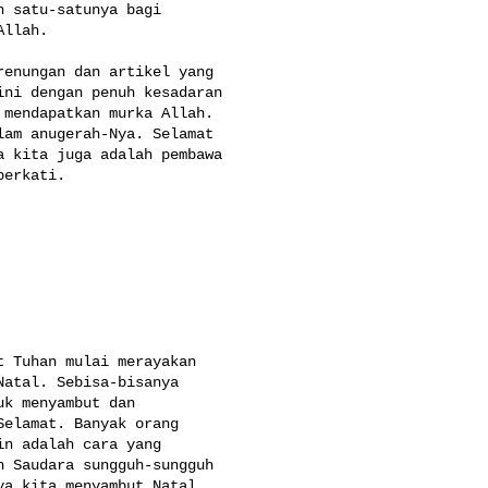
 satu-satunya bagi 

llah.

enungan dan artikel yang 

ni dengan penuh kesadaran 

mendapatkan murka Allah. 

am anugerah-Nya. Selamat 

 kita juga adalah pembawa 

erkati.

 Tuhan mulai merayakan 

atal. Sebisa-bisanya 

k menyambut dan 

elamat. Banyak orang 

n adalah cara yang 

 Saudara sungguh-sungguh 

a kita menyambut Natal 
