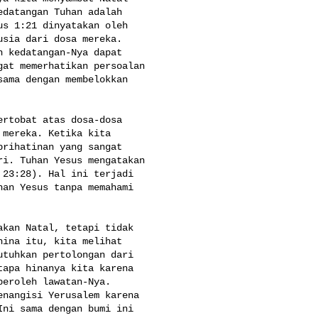
datangan Tuhan adalah 

s 1:21 dinyatakan oleh 

sia dari dosa mereka. 

 kedatangan-Nya dapat 

at memerhatikan persoalan 

ama dengan membelokkan 

rtobat atas dosa-dosa 

mereka. Ketika kita 

rihatinan yang sangat 

i. Tuhan Yesus mengatakan 

23:28). Hal ini terjadi 

an Yesus tanpa memahami 

kan Natal, tetapi tidak 

ina itu, kita melihat 

tuhkan pertolongan dari 

apa hinanya kita karena 

eroleh lawatan-Nya. 

nangisi Yerusalem karena 

ni sama dengan bumi ini 
