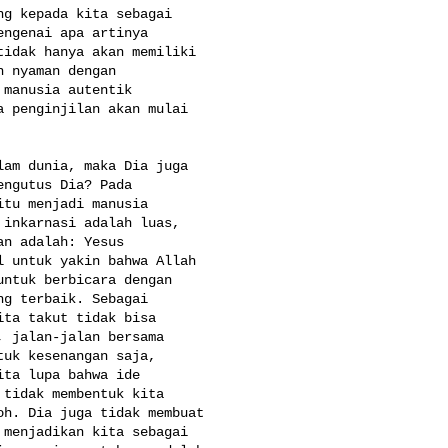
g kepada kita sebagai 

ngenai apa artinya 

idak hanya akan memiliki 

 nyaman dengan 

manusia autentik 

 penginjilan akan mulai 

am dunia, maka Dia juga 

ngutus Dia? Pada 

tu menjadi manusia 

inkarnasi adalah luas, 

n adalah: Yesus 

 untuk yakin bahwa Allah 

ntuk berbicara dengan 

g terbaik. Sebagai 

ta takut tidak bisa 

 jalan-jalan bersama 

uk kesenangan saja, 

ta lupa bahwa ide 

tidak membentuk kita 

h. Dia juga tidak membuat 

menjadikan kita sebagai 
