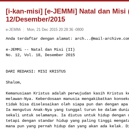
[i-kan-misi] [e-JEMMi] Natal dan Misi (I
12/Desember/2015
e-JEMMi
Mon, 21 Dec 2015 20:28:36 -0800
Anda terdaftar dengan alamat: 
arch...@mail-archive.co
e-JEMMi -- Natal dan Misi (II)

No. 12, Vol. 18, Desember 2015
DARI REDAKSI: MISI KRISTUS

Shalom,

Kemanusiaan Kristus adalah perwujudan kasih Kristus ke
melawan-Nya. Keberdosaan manusia mengakibatkan konseku
tidak bisa diselesaikan oleh siapa pun dan dengan apa 
Ia mengutus Anak-Nya yang tunggal turun ke dalam dunia
sekali untuk selamanya. Ia diutus untuk hidup dengan c
tetapi dengan standar hidup yang paling tinggi mengata
mana pun yang pernah hidup dan yang akan ada kelak. Di