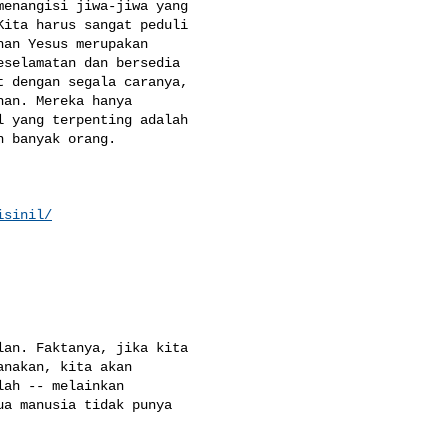
enangisi jiwa-jiwa yang 

ita harus sangat peduli 

an Yesus merupakan 

selamatan dan bersedia 

 dengan segala caranya, 

an. Mereka hanya 

 yang terpenting adalah 

 banyak orang.

isinil/
an. Faktanya, jika kita 

nakan, kita akan 

ah -- melainkan 

a manusia tidak punya 
