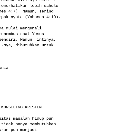
emerhatikan lebih dahulu 

es 4:7). Namun, sering 

pak nyata (Yohanes 4:10).

a mulai mengenali 

enembus saat Yesus 

endiri. Namun, intinya, 

-Nya, dibutuhkan untuk 

nia

KONSELING KRISTEN

itas masalah hidup pun 

tidak hanya membutuhkan 

ran pun menjadi 
