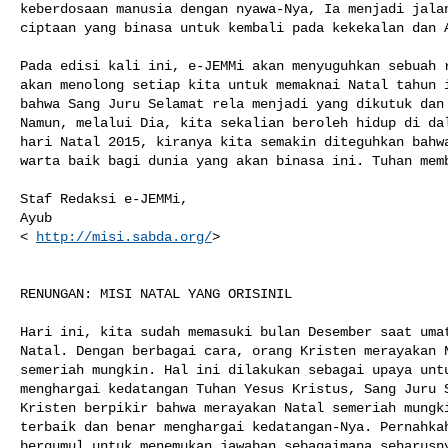
keberdosaan manusia dengan nyawa-Nya, Ia menjadi jalan
ciptaan yang binasa untuk kembali pada kekekalan dan A
Pada edisi kali ini, e-JEMMi akan menyuguhkan sebuah r
akan menolong setiap kita untuk memaknai Natal tahun i
bahwa Sang Juru Selamat rela menjadi yang dikutuk dan 
Namun, melalui Dia, kita sekalian beroleh hidup di dal
hari Natal 2015, kiranya kita semakin diteguhkan bahwa
warta baik bagi dunia yang akan binasa ini. Tuhan memb
Staf Redaksi e-JEMMi,

Ayub

< 
http://misi.sabda.org/
>

RENUNGAN: MISI NATAL YANG ORISINIL

Hari ini, kita sudah memasuki bulan Desember saat umat
Natal. Dengan berbagai cara, orang Kristen merayakan N
semeriah mungkin. Hal ini dilakukan sebagai upaya untu
menghargai kedatangan Tuhan Yesus Kristus, Sang Juru S
Kristen berpikir bahwa merayakan Natal semeriah mungki
terbaik dan benar menghargai kedatangan-Nya. Pernahkah
bergumul untuk menemukan jawaban sebagaimana seharusny