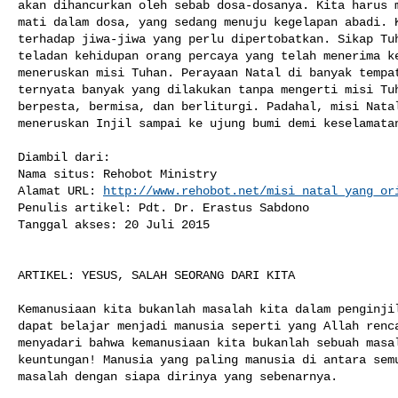
akan dihancurkan oleh sebab dosa-dosanya. Kita harus m
mati dalam dosa, yang sedang menuju kegelapan abadi. K
terhadap jiwa-jiwa yang perlu dipertobatkan. Sikap Tuh
teladan kehidupan orang percaya yang telah menerima ke
meneruskan misi Tuhan. Perayaan Natal di banyak tempat
ternyata banyak yang dilakukan tanpa mengerti misi Tuh
berpesta, bermisa, dan berliturgi. Padahal, misi Natal
meneruskan Injil sampai ke ujung bumi demi keselamatan
Diambil dari:

Nama situs: Rehobot Ministry

Alamat URL: 
http://www.rehobot.net/misi_natal_yang_or
Penulis artikel: Pdt. Dr. Erastus Sabdono

Tanggal akses: 20 Juli 2015

ARTIKEL: YESUS, SALAH SEORANG DARI KITA

Kemanusiaan kita bukanlah masalah kita dalam penginjil
dapat belajar menjadi manusia seperti yang Allah renca
menyadari bahwa kemanusiaan kita bukanlah sebuah masal
keuntungan! Manusia yang paling manusia di antara semu
masalah dengan siapa dirinya yang sebenarnya.
