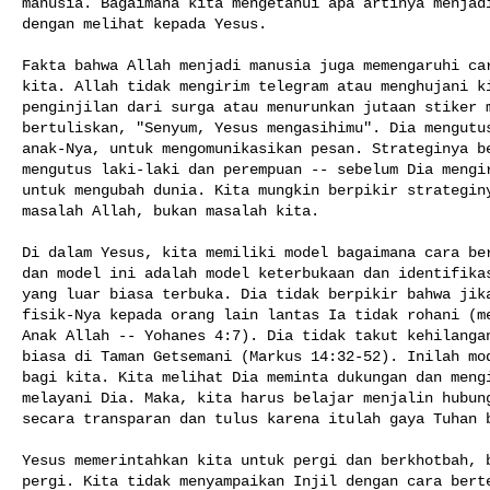
manusia. Bagaimana kita mengetahui apa artinya menjadi
dengan melihat kepada Yesus.

Fakta bahwa Allah menjadi manusia juga memengaruhi car
kita. Allah tidak mengirim telegram atau menghujani ki
penginjilan dari surga atau menurunkan jutaan stiker m
bertuliskan, "Senyum, Yesus mengasihimu". Dia mengutus
anak-Nya, untuk mengomunikasikan pesan. Strateginya be
mengutus laki-laki dan perempuan -- sebelum Dia mengir
untuk mengubah dunia. Kita mungkin berpikir strateginy
masalah Allah, bukan masalah kita.

Di dalam Yesus, kita memiliki model bagaimana cara ber
dan model ini adalah model keterbukaan dan identifikas
yang luar biasa terbuka. Dia tidak berpikir bahwa jika
fisik-Nya kepada orang lain lantas Ia tidak rohani (me
Anak Allah -- Yohanes 4:7). Dia tidak takut kehilangan
biasa di Taman Getsemani (Markus 14:32-52). Inilah mod
bagi kita. Kita melihat Dia meminta dukungan dan mengi
melayani Dia. Maka, kita harus belajar menjalin hubung
secara transparan dan tulus karena itulah gaya Tuhan b
Yesus memerintahkan kita untuk pergi dan berkhotbah, b
pergi. Kita tidak menyampaikan Injil dengan cara berte