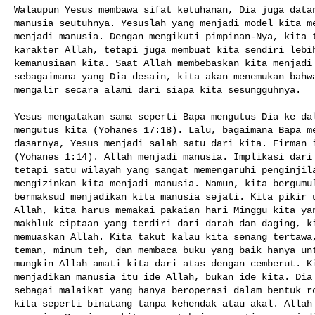
Walaupun Yesus membawa sifat ketuhanan, Dia juga datan
manusia seutuhnya. Yesuslah yang menjadi model kita me
menjadi manusia. Dengan mengikuti pimpinan-Nya, kita t
karakter Allah, tetapi juga membuat kita sendiri lebih
kemanusiaan kita. Saat Allah membebaskan kita menjadi 
sebagaimana yang Dia desain, kita akan menemukan bahwa
mengalir secara alami dari siapa kita sesungguhnya.

Yesus mengatakan sama seperti Bapa mengutus Dia ke dal
mengutus kita (Yohanes 17:18). Lalu, bagaimana Bapa me
dasarnya, Yesus menjadi salah satu dari kita. Firman i
(Yohanes 1:14). Allah menjadi manusia. Implikasi dari 
tetapi satu wilayah yang sangat memengaruhi penginjila
mengizinkan kita menjadi manusia. Namun, kita bergumul
bermaksud menjadikan kita manusia sejati. Kita pikir u
Allah, kita harus memakai pakaian hari Minggu kita yan
makhluk ciptaan yang terdiri dari darah dan daging, ki
memuaskan Allah. Kita takut kalau kita senang tertawa,
teman, minum teh, dan membaca buku yang baik hanya unt
mungkin Allah amati kita dari atas dengan cemberut. Ki
menjadikan manusia itu ide Allah, bukan ide kita. Dia 
sebagai malaikat yang hanya beroperasi dalam bentuk ro
kita seperti binatang tanpa kehendak atau akal. Allah 