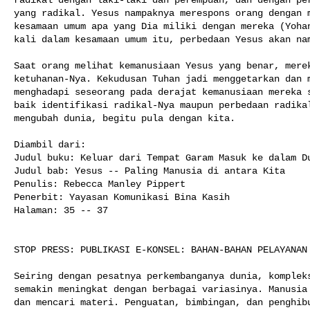
yang radikal. Yesus nampaknya merespons orang dengan m
kesamaan umum apa yang Dia miliki dengan mereka (Yohan
kali dalam kesamaan umum itu, perbedaan Yesus akan nam
Saat orang melihat kemanusiaan Yesus yang benar, merek
ketuhanan-Nya. Kekudusan Tuhan jadi menggetarkan dan m
menghadapi seseorang pada derajat kemanusiaan mereka s
baik identifikasi radikal-Nya maupun perbedaan radikal
mengubah dunia, begitu pula dengan kita.

Diambil dari:

Judul buku: Keluar dari Tempat Garam Masuk ke dalam Du
Judul bab: Yesus -- Paling Manusia di antara Kita

Penulis: Rebecca Manley Pippert

Penerbit: Yayasan Komunikasi Bina Kasih

Halaman: 35 -- 37

STOP PRESS: PUBLIKASI E-KONSEL: BAHAN-BAHAN PELAYANAN 
Seiring dengan pesatnya perkembanganya dunia, kompleks
semakin meningkat dengan berbagai variasinya. Manusia 
dan mencari materi. Penguatan, bimbingan, dan penghibu