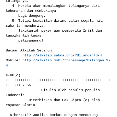
telinganya.

   4  Mereka akan memalingkan telinganya dari 
kebenaran dan membukanya

      bagi dongeng.

   5  Tetapi kuasailah dirimu dalam segala hal, 
sabarlah menderita,

      lakukanlah pekerjaan pemberita Injil dan 
tunaikanlah tugas

      pelayananmu!

Bacaan Alkitab Setahun:

http://alkitab.sabda.org/?Bilangan+3-4
Mobile: 
http://alkitab.mobi/tb/passage/Bilangan+3-
4
e-RH(c) 
++++++++++++++++++++++++++++++++++++++++++++++++++
+++++++ YLSA

                 Ditulis oleh penulis-penulis 
Indonesia

           Diterbitkan dan Hak Cipta (c) oleh 
Yayasan Gloria

  Diberkati? Jadilah berkat dengan mendukung 