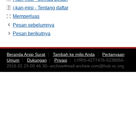
i-kan-misi - Tentang daftar
Memperluas
Pesan sebelumnya
Pesan berikutnya
Beranda Arsip Surat
Tambah ke milis Anda
Pertanyaan
Umum
Dukungan
Privasi
LYRIS-4277476-5238050-
2016.02.23-00.46.30--archive#
mail-archive.com@hub.xc.org