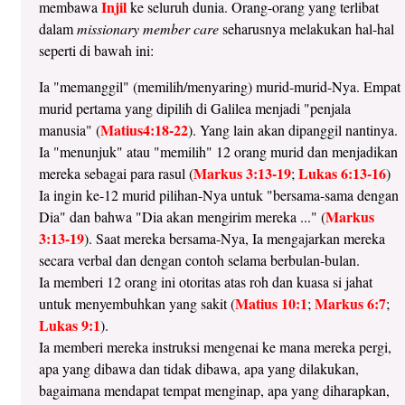
Injil
membawa
ke seluruh dunia. Orang-orang yang terlibat
dalam
missionary member care
seharusnya melakukan hal-hal
seperti di bawah ini:
Ia "memanggil" (memilih/menyaring) murid-murid-Nya. Empat
murid pertama yang dipilih di Galilea menjadi "penjala
Matius4:18-22
manusia" (
). Yang lain akan dipanggil nantinya.
Ia "menunjuk" atau "memilih" 12 orang murid dan menjadikan
Markus 3:13-19
Lukas 6:13-16
mereka sebagai para rasul (
;
)
Ia ingin ke-12 murid pilihan-Nya untuk "bersama-sama dengan
Markus
Dia" dan bahwa "Dia akan mengirim mereka ..." (
3:13-19
). Saat mereka bersama-Nya, Ia mengajarkan mereka
secara verbal dan dengan contoh selama berbulan-bulan.
Ia memberi 12 orang ini otoritas atas roh dan kuasa si jahat
Matius 10:1
Markus 6:7
untuk menyembuhkan yang sakit (
;
;
Lukas 9:1
).
Ia memberi mereka instruksi mengenai ke mana mereka pergi,
apa yang dibawa dan tidak dibawa, apa yang dilakukan,
bagaimana mendapat tempat menginap, apa yang diharapkan,