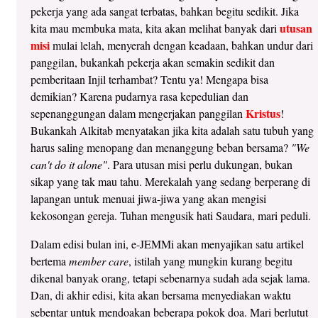
pekerja yang ada sangat terbatas, bahkan begitu sedikit. Jika
utusan
kita mau membuka mata, kita akan melihat banyak dari
misi
mulai lelah, menyerah dengan keadaan, bahkan undur dari
panggilan, bukankah pekerja akan semakin sedikit dan
pemberitaan Injil terhambat? Tentu ya! Mengapa bisa
demikian? Karena pudarnya rasa kepedulian dan
Kristus
sepenanggungan dalam mengerjakan panggilan
!
Bukankah Alkitab menyatakan jika kita adalah satu tubuh yang
harus saling menopang dan menanggung beban bersama?
"We
can't do it alone"
. Para utusan misi perlu dukungan, bukan
sikap yang tak mau tahu. Merekalah yang sedang berperang di
lapangan untuk menuai jiwa-jiwa yang akan mengisi
kekosongan gereja. Tuhan mengusik hati Saudara, mari peduli.
Dalam edisi bulan ini, e-JEMMi akan menyajikan satu artikel
bertema
member care
, istilah yang mungkin kurang begitu
dikenal banyak orang, tetapi sebenarnya sudah ada sejak lama.
Dan, di akhir edisi, kita akan bersama menyediakan waktu
sebentar untuk mendoakan beberapa pokok doa. Mari berlutut