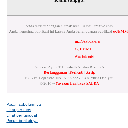
Anda terdaftar dengan alamat:
arch...@mail-archive.com
.
e-JEMM
Anda menerima publikasi ini karena Anda berlangganan publikasi
m...@sabda.org
e-JEMMi
@sabdamisi
Redaksi: Ayub. T, Elizabeth N., dan Risanti N.
Berlangganan
|
Berhenti
|
Arsip
BCA Ps. Legi Solo, No. 0790266579, a.n. Yulia Oeniyati
Yayasan Lembaga SABDA
© 2016 --
Pesan sebelumnya
Lihat per utas
Lihat per tanggal
Pesan berikutnya