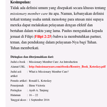
Kesimpulan:
Tidak ada definisi umum yang disepakati secara khusus tentang
missionary member care
itu apa. Namun, kebanyakan definisi
terkait tentang usaha untuk menolong para utusan misi supaya
mereka dapat melakukan pelayanan dengan efektif dan
bertahan dalam waktu yang lama. Paulus mengatakan kepada
Filipi 2:25
jemaat di Filipi (
) bahwa ia membutuhkan partner,
teman, dan pendukung dalam pelayanan-Nya bagi Tuhan.
Tuhan memberkati.
Diringkas dan diterjemahkan dari:
Judul e-book
:
Missionary Member Care: An Introduction
Alamat URL
:
http://missionarycare.com/ebooks/Reentry_Book_Koteskey.pdf
Judul asli
:
What is Missionary Member Care?
artikel
Penulis artikel
:
Ronald L. Koteskey
Penerjemah
:
Illene Victoria
Peringkas
:
Ayub A. Tanjung
Halaman
:
16 -- 22
Tanggal akses
:
1 September 2016