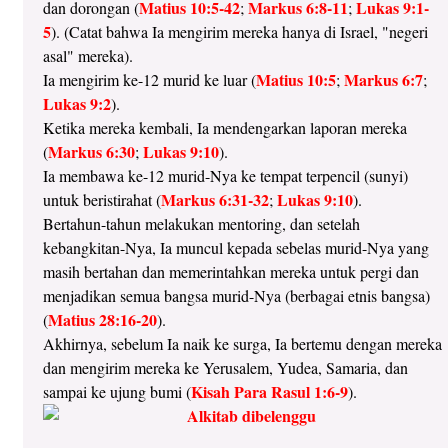
Matius 10:5-42
Markus 6:8-11
Lukas 9:1-
dan dorongan (
;
;
5
). (Catat bahwa Ia mengirim mereka hanya di Israel, "negeri
asal" mereka).
Matius 10:5
Markus 6:7
Ia mengirim ke-12 murid ke luar (
;
;
Lukas 9:2
).
Ketika mereka kembali, Ia mendengarkan laporan mereka
Markus 6:30
Lukas 9:10
(
;
).
Ia membawa ke-12 murid-Nya ke tempat terpencil (sunyi)
Markus 6:31-32
Lukas 9:10
untuk beristirahat (
;
).
Bertahun-tahun melakukan mentoring, dan setelah
kebangkitan-Nya, Ia muncul kepada sebelas murid-Nya yang
masih bertahan dan memerintahkan mereka untuk pergi dan
menjadikan semua bangsa murid-Nya (berbagai etnis bangsa)
Matius 28:16-20
(
).
Akhirnya, sebelum Ia naik ke surga, Ia bertemu dengan mereka
dan mengirim mereka ke Yerusalem, Yudea, Samaria, dan
Kisah Para Rasul 1:6-9
sampai ke ujung bumi (
).