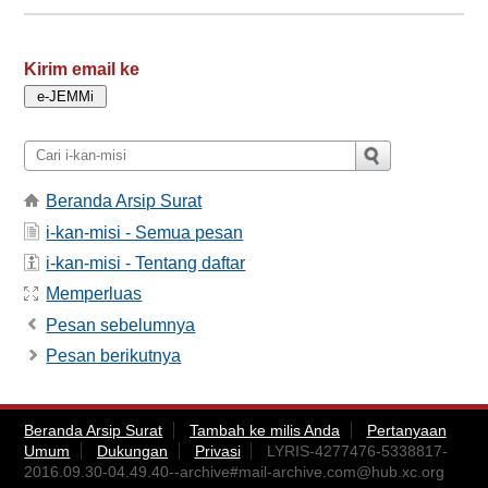
Kirim email ke
Beranda Arsip Surat
i-kan-misi - Semua pesan
i-kan-misi - Tentang daftar
Memperluas
Pesan sebelumnya
Pesan berikutnya
Beranda Arsip Surat
Tambah ke milis Anda
Pertanyaan
Umum
Dukungan
Privasi
LYRIS-4277476-5338817-
2016.09.30-04.49.40--archive#
mail-archive.com@hub.xc.org