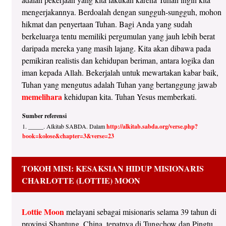
mengerjakannya. Berdoalah dengan sungguh-sungguh, mohon
hikmat dan penyertaan Tuhan. Bagi Anda yang sudah
berkeluarga tentu memiliki pergumulan yang jauh lebih berat
daripada mereka yang masih lajang. Kita akan dibawa pada
pemikiran realistis dan kehidupan beriman, antara logika dan
iman kepada Allah. Bekerjalah untuk mewartakan kabar baik,
Tuhan yang mengutus adalah Tuhan yang bertanggung jawab
memelihara
kehidupan kita. Tuhan Yesus memberkati.
Sumber referensi
1. _____. Alkitab SABDA. Dalam
http://alkitab.sabda.org/verse.php?
book=kolose​&chapter=3​&verse=23
TOKOH MISI: KESAKSIAN HIDUP MISIONARIS
CHARLOTTE (LOTTIE) MOON
Lottie Moon
melayani sebagai misionaris selama 39 tahun di
provinsi Shantung, China, tepatnya di Tungchow dan Pingtu.