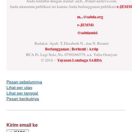
Anda terdaftar dengan alamat:
arch...@mail-archive.com
.
e-JEMM
Anda menerima publikasi ini karena Anda berlangganan publikasi
m...@sabda.org
e-JEMMi
@sabdamisi
Redaksi: Ayub. T, Elizabeth N., dan N. Risanti
Berlangganan
|
Berhenti
|
Arsip
BCA Ps. Legi Solo, No. 0790266579, a.n. Yulia Oeniyati
Yayasan Lembaga SABDA
© 2016 --
Pesan sebelumnya
Lihat per utas
Lihat per tanggal
Pesan berikutnya
Kirim email ke