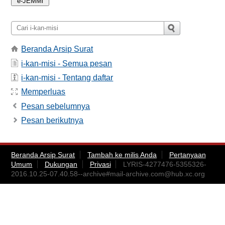
Beranda Arsip Surat
i-kan-misi - Semua pesan
i-kan-misi - Tentang daftar
Memperluas
Pesan sebelumnya
Pesan berikutnya
Beranda Arsip Surat
Tambah ke milis Anda
Pertanyaan
Umum
Dukungan
Privasi
LYRIS-4277476-5355326-
2016.10.25-07.40.58--archive#
mail-archive.com@hub.xc.org