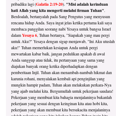
Galatia 2:19-20
"Misi adalah kerinduan
pribadiku lagi (
).
hati Allah yang kita mengerti melalui firman Tuhan"
.
Berdoalah, bertanyalah pada Sang Pengutus yang menyusun
rencana hidup Anda. Saya ingat jelas ketika pertama kali saya
membaca panggilan seorang nabi Yesaya untuk bangsa Israel
Yesaya 6
dalam
, Tuhan bertanya, "Siapakah yang mau pergi
untuk Aku?" Yesaya dengan sigap menjawab, "Ini Aku utuslah
aku!" Tuhan memerlukan kesiapan Anda untuk pergi
mewartakan kabar baik, jangan pedulikan apakah di awal
Anda sanggup atau tidak, itu pertanyaan yang sama yang
diajukan banyak orang ketika diperhadapkan dengan
pemberitaan Injil. Tuhan akan menambah-nambah hikmat dan
karunia rohani, menyalakan kembali api penginjilan yang
mungkin hampir padam, Tuhan akan melakukan perkara-Nya
yang ajaib melalui kita. Bergumullah untuk pekerjaan saudara!
Pekerjaan yang membuat kita bahagia menjalaninya bukanlah
pekerjaan yang sesuai dengan keinginan kita atau hobi kita,
pekerjaan yang akan membuat kita bersukacita menjalaninya
adalah pekerjaan yang kita lakukan karena Tuhan ingin kita