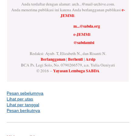
Anda terdaftar dengan alamat:
arch...@mail-archive.com
.
e-
Anda menerima publikasi ini karena Anda berlangganan publikasi
JEMMi
.
m...@sabda.org
e-JEMMi
@sabdamisi
Redaksi: Ayub. T, Elizabeth N., dan Risanti N.
Berlangganan
|
Berhenti
|
Arsip
BCA Ps. Legi Solo, No. 0790266579, a.n. Yulia Oeniyati
Yayasan Lembaga SABDA
© 2016 --
Pesan sebelumnya
Lihat per utas
Lihat per tanggal
Pesan berikutnya