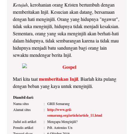
Ketujuh
, kerohanian orang Kristen bertumbuh dengan
memberitakan Injil. Kesucian akan datang, bersamaan
dengan hati menginjili. Orang yang hidupnya "ngawur",
tidak suka menginjili, hidupnya tidak menjadi kesaksian.
Sementara, orang yang suka menginjili akan berhati-hati
dalam hidupnya, tidak sembarangan karena ia tidak mau
hidupnya menjadi batu sandungan bagi orang lain
sewaktu mendengar berita Injil.
memberitakan Injil
Mari kita taat
. Biarlah kita pulang
dengan beban yang kaya untuk menginjili.
Diambil dari:
Nama situs
:
GRII Semarang
Alamat situs
:
http://www.grii-
semarang.org/article/article_11.html
Judul asli artikel
:
Mengapa Menginjili?
Penulis artikel
:
Pdt. Antonius Un
Tanggal akses
:
6 Oktober 2016