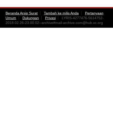
Beranda Arsip Surat
Tambah ke milis Anda
Pertanyaan
Umum
Dukungan
Privasi
LYRIS-4277476-5614752-
2018.02.26-23.00.02--archive#
mail-archive.com@hub.xc.org