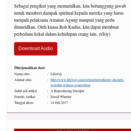
Sebagai pengikut yang memuridkan, kita bertanggung jawab
untuk memberi dampak spiritual kepada mereka yang harus
menjadi pelaksana Amanat Agung maupun yang perlu
dimuridkan. Oleh kuasa Roh Kudus, kita dapat membuat
perbedaan kekal dalam kehidupan orang lain. (t/Joy)
Download Audio
Diterjemahkan dari:
Nama situs
:
Lifeway
Alamat situs
:
http://www.lifeway.com/Article/reproducing-disciple-
worship-witness-evangelism
Judul asli artikel
:
A Reproducing Disciple
Penulis Artikel
:
David Wheeler
Tanggal akses
:
14 Juli 2017