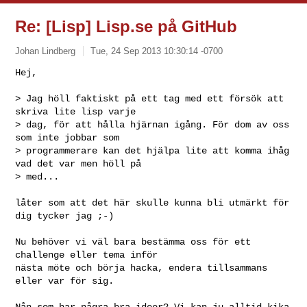
Re: [Lisp] Lisp.se på GitHub
Johan Lindberg
Tue, 24 Sep 2013 10:30:14 -0700
Hej,

> Jag höll faktiskt på ett tag med ett försök att 
skriva lite lisp varje

> dag, för att hålla hjärnan igång. För dom av oss 
som inte jobbar som

> programmerare kan det hjälpa lite att komma ihåg 
vad det var men höll på

> med...
låter som att det här skulle kunna bli utmärkt för 
dig tycker jag ;-)

Nu behöver vi väl bara bestämma oss för ett 
challenge eller tema inför

nästa möte och börja hacka, endera tillsammans 
eller var för sig.

Nån som har några bra ideer? Vi kan ju alltid kika 