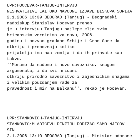
UPR:HOCCEVAR-TANJUG-INTERVJU

NESHVATLJIVE LAI OKO NAVODNE IZJAVE BISKUPA SOPIJA

2.1.2006 13:39 BEOGRAD (Tanjug) - Beogradski 
nadbiskup Stanislav Hocevar preneo

je u intervjuu Tanjugu najlepe elje svim 
hricanskim vernicima za novu, 2006.

godinu i pozvao gradane Srbije i Crne Gore da 
otkriju i prepoznaju koliko

prijatelja ima naa zemlja i da ih prihvate kao 
takve.

''Moramo da nademo i nove saveznike, snagom 
argumenata, i da svi hricani

otkriju prirodno saveznitvo i zajednickim snagama 
i velikim pouzdanjem rade za

pravednost i mir na Balkanu'', rekao je Hocevar.

UPR:STANKOVICH-TANJUG-INTERVJU

STANKOVIC:MLADICEVU PENZIJU PODIZAO SAMO NJEGOV 
SIN

2.1.2006 13:10 BEOGRAD (Tanjug) - Ministar odbrane 