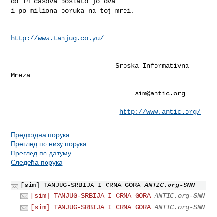
do 14 casova poslato jo dva

i po miliona poruka na toj mrei.

http://www.tanjug.co.yu/
                           Srpska Informativna 
Mreza

sim@antic.org
http://www.antic.org/
Предходна порука
Преглед по низу порука
Преглед по датуму
Следећа порука
[sim] TANJUG-SRBIJA I CRNA GORA
ANTIC.org-SNN
[sim] TANJUG-SRBIJA I CRNA GORA
ANTIC.org-SNN
[sim] TANJUG-SRBIJA I CRNA GORA
ANTIC.org-SNN