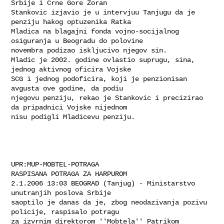
Srbije i Crne Gore Zoran

Stankovic izjavio je u intervjuu Tanjugu da je 
penziju hakog optuzenika Ratka

Mladica na blagajni fonda vojno-socijalnog 
osiguranja u Beogradu do polovine

novembra podizao iskljucivo njegov sin.

Mladic je 2002. godine ovlastio suprugu, sina, 
jednog aktivnog oficira Vojske

SCG i jednog podoficira, koji je penzionisan 
avgusta ove godine, da podiu

njegovu penziju, rekao je Stankovic i precizirao 
da pripadnici Vojske nijednom

nisu podigli Mladicevu penziju.

UPR:MUP-MOBTEL-POTRAGA

RASPISANA POTRAGA ZA HARPUROM

2.1.2006 13:03 BEOGRAD (Tanjug) - Ministarstvo 
unutranjih poslova Srbije

saoptilo je danas da je, zbog neodazivanja pozivu 
policije, raspisalo potragu

za izvrnim direktorom ''Mobtela'' Patrikom 