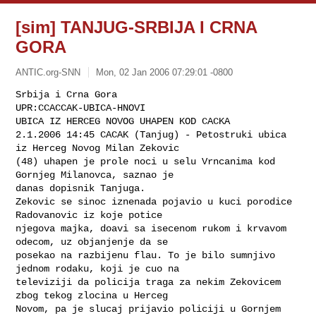
[sim] TANJUG-SRBIJA I CRNA
GORA
ANTIC.org-SNN
Mon, 02 Jan 2006 07:29:01 -0800
Srbija i Crna Gora

UPR:CCACCAK-UBICA-HNOVI

UBICA IZ HERCEG NOVOG UHAPEN KOD CACKA

2.1.2006 14:45 CACAK (Tanjug) - Petostruki ubica 
iz Herceg Novog Milan Zekovic

(48) uhapen je prole noci u selu Vrncanima kod 
Gornjeg Milanovca, saznao je

danas dopisnik Tanjuga.

Zekovic se sinoc iznenada pojavio u kuci porodice 
Radovanovic iz koje potice

njegova majka, doavi sa isecenom rukom i krvavom 
odecom, uz objanjenje da se

posekao na razbijenu flau. To je bilo sumnjivo 
jednom rodaku, koji je cuo na

televiziji da policija traga za nekim Zekovicem 
zbog tekog zlocina u Herceg

Novom, pa je slucaj prijavio policiji u Gornjem 