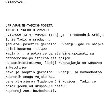
Milanovcu.
UPR:VRANJE-TADICH-POSETA

TADIC U SREDU U VRANJU

2.1.2006 13:47 VRANJE (Tanjug) - Predsednik Srbije 
Boris Tadic u sredu, 4.

januara, posetice garnizon u Vranju, gde ce najpre 
obici kasarnu ''1.300

kaplara'', a potom ce ga stareine upoznati sa 
bezbednosno-politickom situacijom

na administrativnoj liniji razdvajanja sa Kosovom 
i Metohijom.

Kako je saoptio garnizon u Vranju, sa komandantom 
Kopnenih snaga Vojske SCG

general-majorom Mladenom Chirkovicem, Tadic ce 
obici jednu od ukupno 11 baza u

kopnenoj zoni bezbednosti.
