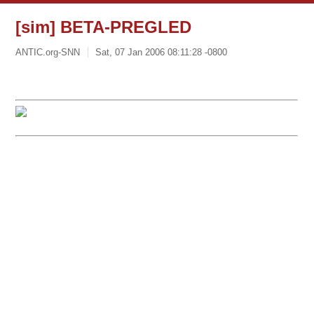
[sim] BETA-PREGLED
ANTIC.org-SNN
Sat, 07 Jan 2006 08:11:28 -0800
Beta - pregled vesti za
Subota, 7. januar 2006. u 14 časova
Srbija i Crna Gora
BEOGRAD - Centralne boićne liturgije u Beogradu, kojima je
prisustvovao veliki broj vernika, odrane su u subotu u Sabornoj
crkvi i crkvi svetog Marka. Liturgiji u Sabornoj crkvi prisustvovao
je i srpski patrijarh Pavle.
BEOGRAD - Srpski patrijarh Pavle poručio je u Boićnoj poslanici
da "niko nema pravo da jednostrano" menja dravno-pravni
status Kosova i Metohije "bez saglasnosti svih naroda koji u
Srbiji ive, pa dakle i srpskog naroda".
KOSOVSKA MITROVICA - U manasticu Banjska, kod Zvečana,
vladika rako-prizrenski Artemije sluio je u subotu Svetu
arhijerejsku liturgiju, uz sasluenje monatva i svetenstva Kosova