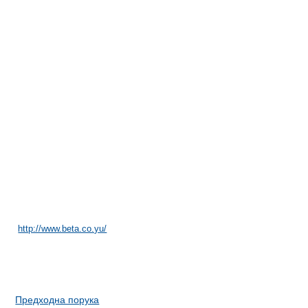
http://www.beta.co.yu/
Предходна порука