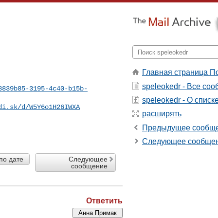
Главная страница П
speleokedr - Все со
8839b85-3195-4c40-b15b-
speleokedr - О списк
di.sk/d/W5Y6o1H26IWXA
расширять
Предыдущее сообщ
Следующее сообще
по дате
Следующее
сообщение
Ответить