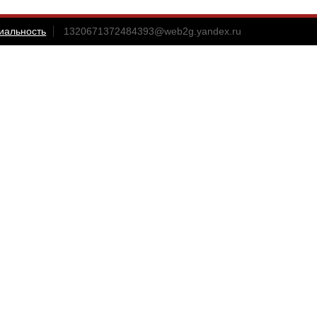
иальность
1320671372484393@web2g.yandex.ru