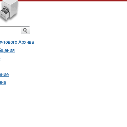
очтового Архива
общения
е
ение
ние