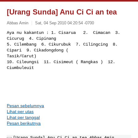
[Urang Sunda] Anu Ci Ci an tea
Abbas Amin
Sat, 04 Sep 2010 04:20:54 -0700
Aya nu kakantun : 1. Cisarua   2.  Cimacan  3. 
Cicurug  4. Cipinang

5. Cilembang  6. Cikurubuk  7. Cilingcing  8. 
Cipari  9. Cikadongdong ( 

Tasik/Carut)

10. Cileungsi  11. Cisimeut ( Rangkas )  12. 
Ciumbuleuit  
Pesan sebelumnya
Lihat per utas
Lihat per tanggal
Pesan berikutnya
[Urang Sunda] Anu Ci Ci an tea
Abbas Amin