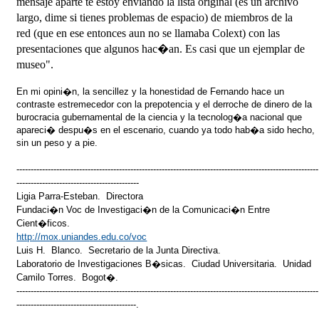
mensaje aparte te estoy enviando la lista original (es un archivo
largo, dime si tienes problemas de espacio) de miembros de la
red (que en ese entonces aun no se llamaba Colext) con las
presentaciones que algunos hac�an. Es casi que un ejemplar de
museo".
En mi opini�n, la sencillez y la honestidad de Fernando hace un
contraste estremecedor con la prepotencia y el derroche de dinero de la
burocracia gubernamental de la ciencia y la tecnolog�a nacional que
apareci� despu�s en el escenario, cuando ya todo hab�a sido hecho,
sin un peso y a pie.
----------------------------------------------------------------------------------------------------------
-------------------------------------------
Ligia Parra-Esteban. Directora
Fundaci�n Voc de Investigaci�n de la Comunicaci�n Entre
Cient�ficos.
http://mox.uniandes.edu.co/voc
Luis H. Blanco. Secretario de la Junta Directiva.
Laboratorio de Investigaciones B�sicas. Ciudad Universitaria. Unidad
Camilo Torres. Bogot�.
----------------------------------------------------------------------------------------------------------
------------------------------------------.