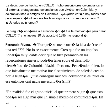
Es decir, que d
e hecho, en COLEXT hubo suscriptores colombianos en
el exterior, protagonistas colombianos que viv�an en Colombia, y
colombianistas o amigos de Colombia.
�D�nde est�n hoy todos esos
personajes? �Colciencias les hizo alguna vez un reconocimiento?
�Ustedes qu� creen?
Le pregunt� en l�nea a Fernando �cu�l fue la motivaci�n para crear
COLEXT? y e
l jueves 10 de agosto d 1995 me respondi�:
�"Por qu� se me ocurri� la idea de "crear"
Fernando Rivera.
una red ????. No lo se exactamente. Creo que fue un impulso.
Sonar�a muy loable decir que lo hice pensando en las
repercusiones que esto podr�a tener sobre el desarrollo
cient�fico de Colombia, bla,bla. Pero no. Pens�ndolo bien, lo
que inicialmente me motivo fue el sentimiento de soledad creado
por la lejan�a. Quise conseguir muchos corresponsales, pues en
ese entonces casi nadie me escrib�a (snif)".
"En realidad fue el grupo inicial el que primero sugiri� que esto
pod�a ser algo mas que un simple medio de comunicaci�n. En
un