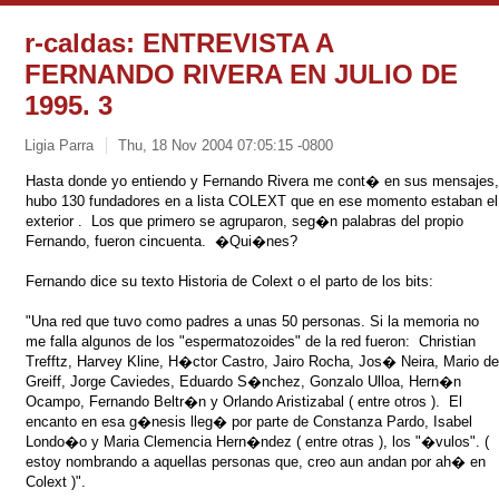
r-caldas: ENTREVISTA A
FERNANDO RIVERA EN JULIO DE
1995. 3
Ligia Parra
Thu, 18 Nov 2004 07:05:15 -0800
Hasta donde yo entiendo y Fernando Rivera me cont� en sus mensajes
hubo 130 fundadores en a lista COLEXT que en ese momento estaban el
exterior . Los que primero se agruparon, seg�n palabras del propio
Fernando, fueron cincuenta. �Qui�nes?
Fernando dice su texto Historia de Colext o el parto de los bits:
"
Una red que tuvo como padres a unas 50 personas. Si la memoria no
me falla algunos de los "espermatozoides" de la red fueron: Christian
Trefftz, Harvey Kline, H�ctor Castro, Jairo Rocha, Jos� Neira, Mario d
Greiff, Jorge Caviedes, Eduardo S�nchez, Gonzalo Ulloa, Hern�n
Ocampo, Fernando Beltr�n y Orlando Aristizabal ( entre otros ).
El
encanto en esa g�nesis lleg� por parte de Constanza Pardo, Isabel
Londo�o y Maria Clemencia Hern�ndez ( entre otras ), los "�vulos". (
estoy nombrando a aquellas personas que, creo aun andan por ah� en
Colext )".