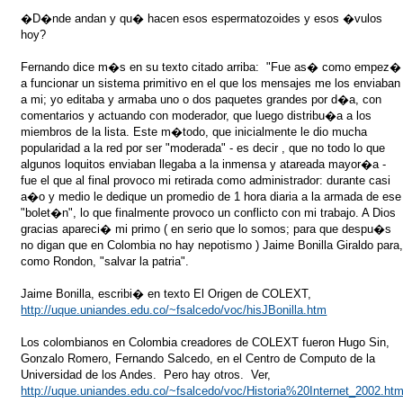
�D�nde andan y qu� hacen esos espermatozoides y esos �vulos
hoy?
Fernando dice m�s en su texto citado arriba: "Fue as� como empez�
a funcionar un sistema primitivo en el que los mensajes me los enviaban
a mi; yo editaba y armaba uno o dos paquetes grandes por d�a, con
comentarios y actuando con moderador, que luego distribu�a a los
miembros de la lista. Este m�todo, que inicialmente le dio mucha
popularidad a la red por ser "moderada" - es decir , que no todo lo que
algunos loquitos enviaban llegaba a la inmensa y atareada mayor�a -
fue el que al final provoco mi retirada como administrador: durante casi
a�o y medio le dedique un promedio de 1 hora diaria a la armada de ese
"bolet�n", lo que finalmente provoco un conflicto con mi trabajo. A Dios
gracias apareci� mi primo ( en serio que lo somos; para que despu�s
no digan que en Colombia no hay nepotismo ) Jaime Bonilla Giraldo para
como Rondon, "salvar la patria".
Jaime Bonilla, escribi� en texto El
Origen de COLEXT,
http://uque.uniandes.edu.co/~fsalcedo/voc/hisJBonilla.htm
Los colombianos en Colombia creadores de COLEXT fueron Hugo Sin,
Gonzalo Romero, Fernando Salcedo, en el Centro de Computo de la
Universidad de los Andes. Pero hay otros. Ver,
http://uque.uniandes.edu.co/~fsalcedo/voc/Historia%20Internet_2002.ht