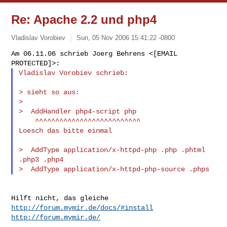
Re: Apache 2.2 und php4
Vladislav Vorobiev
Sun, 05 Nov 2006 15:41:22 -0800
Am 06.11.06 schrieb Joerg Behrens <[EMAIL 
Vladislav Vorobiev schrieb:
> sieht so aus:

>

>  AddHandler php4-script php

    ^^^^^^^^^^^^^^^^^^^^^^^^^^

Loesch das bitte einmal

>  AddType application/x-httpd-php .php .phtml 
.php3 .php4

Hilft nicht, das gleiche 
http://forum.mymir.de/docs/#install
http://forum.mymir.de/