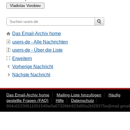
Das Email-Archiv home
users-de - Alle Nachrichten
users-de - Über die Liste
Erweitern
Vorherige Nachricht
Nächste Nachricht
Das Email-Archiv home
Mailing-Liste hinzufügen
Häufig
gestellte Fragen (FAQ)
Hilfe
Datenschutz
604c02230611051540w3a67326bh923d00a2bf28375e@mail.gmai